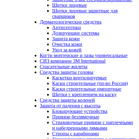
Щитки лицевые
Щитки лицевые защитные для
сварщиков
Дерматологические средства
Антисептики
Дозирующие системы
Защита кожи
Очистка кожи
Уход за кожей
Когти монтерские и лазы универсальные
СИЗ компании 3М International
Спасательные жилеты
Средства защиты головы
Каскетки вентилируемые
Каски строительные (пр-во Россия)
Каски строительные импортные
Щитки с креплением на каску
Средства защиты коленей
Защита от падения с высоты
Блокирующие устройства
Привязи безлямочные
Страховочные привязи с наплечными
и набедренными лямками
Стропы с карабинами