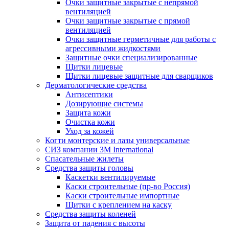
Очки защитные закрытые с непрямой
вентиляцией
Очки защитные закрытые с прямой
вентиляцией
Очки защитные герметичные для работы с
агрессивными жидкостями
Защитные очки специализированные
Щитки лицевые
Щитки лицевые защитные для сварщиков
Дерматологические средства
Антисептики
Дозирующие системы
Защита кожи
Очистка кожи
Уход за кожей
Когти монтерские и лазы универсальные
СИЗ компании 3М International
Спасательные жилеты
Средства защиты головы
Каскетки вентилируемые
Каски строительные (пр-во Россия)
Каски строительные импортные
Щитки с креплением на каску
Средства защиты коленей
Защита от падения с высоты