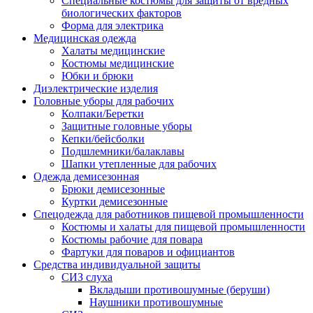
Специальные костюмы для защиты от вредных
биологических факторов
Форма для электрика
Медицинская одежда
Халаты медицинские
Костюмы медицинские
Юбки и брюки
Диэлектрические изделия
Головные уборы для рабочих
Колпаки/Беретки
Защитные головные уборы
Кепки/бейсболки
Подшлемники/балаклавы
Шапки утепленные для рабочих
Одежда демисезонная
Брюки демисезонные
Куртки демисезонные
Спецодежда для работников пищевой промышленности
Костюмы и халаты для пищевой промышленности
Костюмы рабочие для повара
Фартуки для поваров и официантов
Средства индивидуальной защиты
СИЗ слуха
Вкладыши противошумные (беруши)
Наушники противошумные