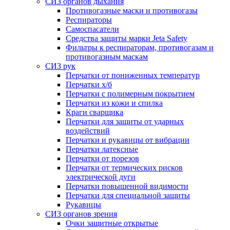
СИЗ органов дыхания
Противогазные маски и противогазы
Респираторы
Самоспасатели
Средства защиты марки Jeta Safety
Фильтры к респираторам, противогазам и
противогазным маскам
СИЗ рук
Перчатки от пониженных температур
Перчатки х/б
Перчатки с полимерным покрытием
Перчатки из кожи и спилка
Краги сварщика
Перчатки для защиты от ударных
воздействий
Перчатки и рукавицы от вибрации
Перчатки латексные
Перчатки от порезов
Перчатки от термических рисков
электрической дуги
Перчатки повышенной видимости
Перчатки для специальной защиты
Рукавицы
СИЗ органов зрения
Очки защитные открытые