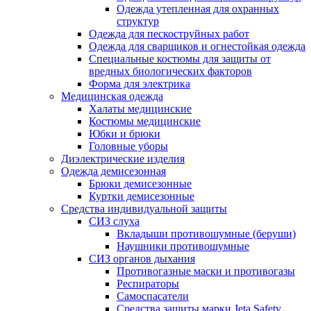
Одежда утепленная для охранных
структур
Одежда для пескоструйных работ
Одежда для сварщиков и огнестойкая одежда
Специальные костюмы для защиты от
вредных биологических факторов
Форма для электрика
Медицинская одежда
Халаты медицинские
Костюмы медицинские
Юбки и брюки
Головные уборы
Диэлектрические изделия
Одежда демисезонная
Брюки демисезонные
Куртки демисезонные
Средства индивидуальной защиты
СИЗ слуха
Вкладыши противошумные (беруши)
Наушники противошумные
СИЗ органов дыхания
Противогазные маски и противогазы
Респираторы
Самоспасатели
Средства защиты марки Jeta Safety