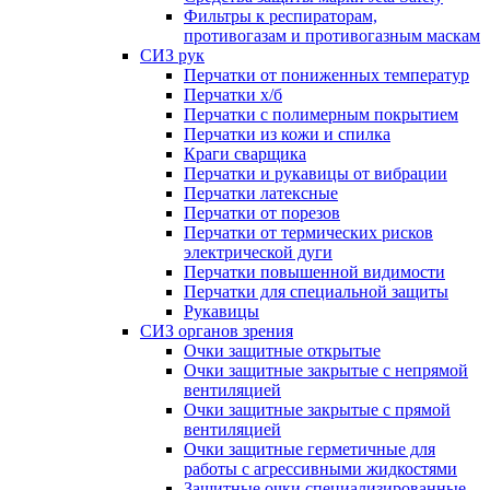
Фильтры к респираторам,
противогазам и противогазным маскам
СИЗ рук
Перчатки от пониженных температур
Перчатки х/б
Перчатки с полимерным покрытием
Перчатки из кожи и спилка
Краги сварщика
Перчатки и рукавицы от вибрации
Перчатки латексные
Перчатки от порезов
Перчатки от термических рисков
электрической дуги
Перчатки повышенной видимости
Перчатки для специальной защиты
Рукавицы
СИЗ органов зрения
Очки защитные открытые
Очки защитные закрытые с непрямой
вентиляцией
Очки защитные закрытые с прямой
вентиляцией
Очки защитные герметичные для
работы с агрессивными жидкостями
Защитные очки специализированные