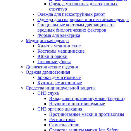
Одежда утепленная для охранных
структур
Одежда для пескоструйных работ
Одежда для сварщиков и огнестойкая одежда
Специальные костюмы для защиты от
вредных биологических факторов
Форма для электрика
Медицинская одежда
Халаты медицинские
Костюмы медицинские
Юбки и брюки
Головные уборы
Диэлектрические изделия
Одежда демисезонная
Брюки демисезонные
Куртки демисезонные
Средства индивидуальной защиты
СИЗ слуха
Вкладыши противошумные (беруши)
Наушники противошумные
СИЗ органов дыхания
Противогазные маски и противогазы
Респираторы
Самоспасатели
Средства защиты марки Jeta Safety