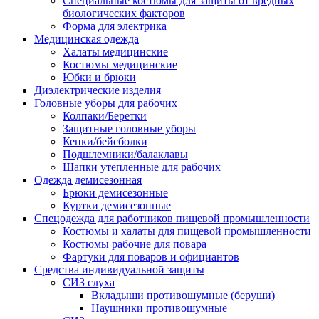
Специальные костюмы для защиты от вредных
биологических факторов
Форма для электрика
Медицинская одежда
Халаты медицинские
Костюмы медицинские
Юбки и брюки
Диэлектрические изделия
Головные уборы для рабочих
Колпаки/Беретки
Защитные головные уборы
Кепки/бейсболки
Подшлемники/балаклавы
Шапки утепленные для рабочих
Одежда демисезонная
Брюки демисезонные
Куртки демисезонные
Спецодежда для работников пищевой промышленности
Костюмы и халаты для пищевой промышленности
Костюмы рабочие для повара
Фартуки для поваров и официантов
Средства индивидуальной защиты
СИЗ слуха
Вкладыши противошумные (беруши)
Наушники противошумные