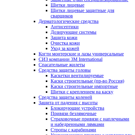
Щитки лицевые
Щитки лицевые защитные для
сварщиков
Дерматологические средства
Антисептики
Дозирующие системы
Защита кожи
Очистка кожи
Уход за кожей
Когти монтерские и лазы универсальные
СИЗ компании 3М International
Спасательные жилеты
Средства защиты головы
Каскетки вентилируемые
Каски строительные (пр-во Россия)
Каски строительные импортные
Щитки с креплением на каску
Средства защиты коленей
Защита от падения с высоты
Блокирующие устройства
Привязи безлямочные
Страховочные привязи с наплечными
и набедренными лямками
Стропы с карабинами