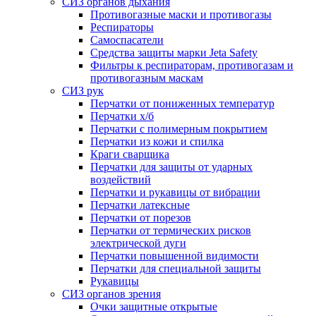
СИЗ органов дыхания
Противогазные маски и противогазы
Респираторы
Самоспасатели
Средства защиты марки Jeta Safety
Фильтры к респираторам, противогазам и
противогазным маскам
СИЗ рук
Перчатки от пониженных температур
Перчатки х/б
Перчатки с полимерным покрытием
Перчатки из кожи и спилка
Краги сварщика
Перчатки для защиты от ударных
воздействий
Перчатки и рукавицы от вибрации
Перчатки латексные
Перчатки от порезов
Перчатки от термических рисков
электрической дуги
Перчатки повышенной видимости
Перчатки для специальной защиты
Рукавицы
СИЗ органов зрения
Очки защитные открытые