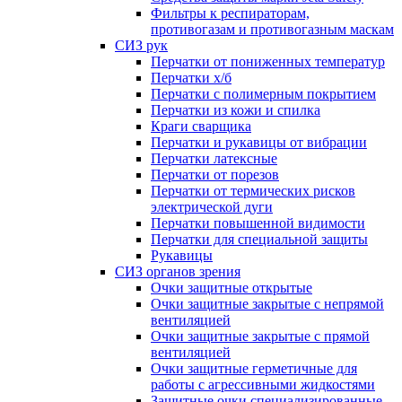
Фильтры к респираторам,
противогазам и противогазным маскам
СИЗ рук
Перчатки от пониженных температур
Перчатки х/б
Перчатки с полимерным покрытием
Перчатки из кожи и спилка
Краги сварщика
Перчатки и рукавицы от вибрации
Перчатки латексные
Перчатки от порезов
Перчатки от термических рисков
электрической дуги
Перчатки повышенной видимости
Перчатки для специальной защиты
Рукавицы
СИЗ органов зрения
Очки защитные открытые
Очки защитные закрытые с непрямой
вентиляцией
Очки защитные закрытые с прямой
вентиляцией
Очки защитные герметичные для
работы с агрессивными жидкостями
Защитные очки специализированные