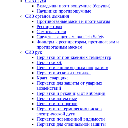
СИЗ слуха
Вкладыши противошумные (беруши)
Наушники противошумные
СИЗ органов дыхания
Противогазные маски и противогазы
Респираторы
Самоспасатели
Средства защиты марки Jeta Safety
Фильтры к респираторам, противогазам и
противогазным маскам
СИЗ рук
Перчатки от пониженных температур
Перчатки х/б
Перчатки с полимерным покрытием
Перчатки из кожи и спилка
Краги сварщика
Перчатки для защиты от ударных
воздействий
Перчатки и рукавицы от вибрации
Перчатки латексные
Перчатки от порезов
Перчатки от термических рисков
электрической дуги
Перчатки повышенной видимости
Перчатки для специальной защиты