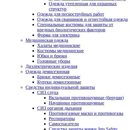
Одежда утепленная для охранных
структур
Одежда для пескоструйных работ
Одежда для сварщиков и огнестойкая одежда
Специальные костюмы для защиты от
вредных биологических факторов
Форма для электрика
Медицинская одежда
Халаты медицинские
Костюмы медицинские
Юбки и брюки
Головные уборы
Диэлектрические изделия
Одежда демисезонная
Брюки демисезонные
Куртки демисезонные
Средства индивидуальной защиты
СИЗ слуха
Вкладыши противошумные (беруши)
Наушники противошумные
СИЗ органов дыхания
Противогазные маски и противогазы
Респираторы
Самоспасатели
Средства защиты марки Jeta Safety