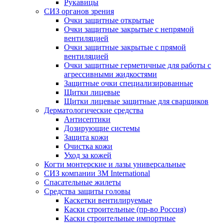
Рукавицы
СИЗ органов зрения
Очки защитные открытые
Очки защитные закрытые с непрямой
вентиляцией
Очки защитные закрытые с прямой
вентиляцией
Очки защитные герметичные для работы с
агрессивными жидкостями
Защитные очки специализированные
Щитки лицевые
Щитки лицевые защитные для сварщиков
Дерматологические средства
Антисептики
Дозирующие системы
Защита кожи
Очистка кожи
Уход за кожей
Когти монтерские и лазы универсальные
СИЗ компании 3М International
Спасательные жилеты
Средства защиты головы
Каскетки вентилируемые
Каски строительные (пр-во Россия)
Каски строительные импортные