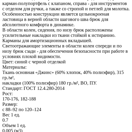
карман-полупортфель с клапаном, справа - для инструментов
с отделом для ручки, а также со стропой и петлей для молотка.
Особенностью конструкции является цельнокроеная
ластовица в верней области шагового шва брюк для
абсолютного комфорта в динамике.
В области колен, сидения, по низу брюк расположены
усилительные накладки из ткани стойкой к истиранию.
Карманы для амортизационных вкладышей.
Светоотражающие элементы в области колен спереди и по
низу брюк сзади - для обеспечения безопасности при работе в
условиях плохой видимости.
Цвет: синий с черной отделкой
Материалы:
Ткань основная «Джинс» (60% хлопок, 40% полиэфир), 315
гр./м²,
накладки (100% полиэфир) 180 гр./м², ВО, ПУ.
Стандарт: ГОСТ 12.4.280-2014
Рост:
170-176, 182-188
Размер:
с 88–92 по 120–124
Вес 1 ед.
0.7
Объем 1 ед.
0.005 (м3)