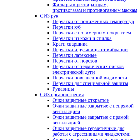
Фильтры к респираторам,
противогазам и противогазным маскам
СИЗ рук
Перчатки от пониженных температур
Перчатки х/б
Перчатки с полимерным покрытием
Перчатки из кожи и спилка
Краги сварщика
Перчатки и рукавицы от вибрации
Перчатки латексные
Перчатки от порезов
Перчатки от термических рисков
электрической дуги
Перчатки повышенной видимости
Перчатки для специальной защиты
Рукавицы
СИЗ органов зрения
Очки защитные открытые
Очки защитные закрытые с непрямой
вентиляцией
Очки защитные закрытые с прямой
вентиляцией
Очки защитные герметичные для
работы с агрессивными жидкостями
Защитные очки специализированные