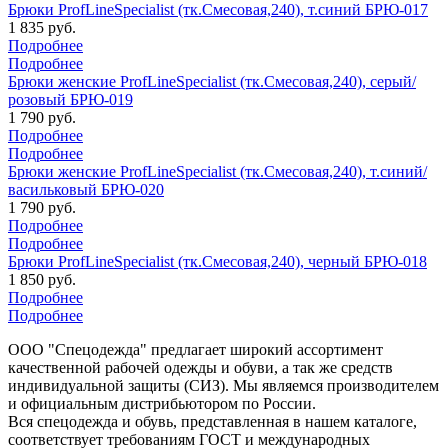
Брюки ProfLineSpecialist (тк.Смесовая,240), т.синий БРЮ-017
1 835 руб.
Подробнее
Подробнее
Брюки женские ProfLineSpecialist (тк.Смесовая,240), серый/
розовый БРЮ-019
1 790 руб.
Подробнее
Подробнее
Брюки женские ProfLineSpecialist (тк.Смесовая,240), т.синий/
васильковый БРЮ-020
1 790 руб.
Подробнее
Подробнее
Брюки ProfLineSpecialist (тк.Смесовая,240), черный БРЮ-018
1 850 руб.
Подробнее
Подробнее
ООО "Спецодежда" предлагает широкий ассортимент
качественной рабочей одежды и обуви, а так же средств
индивидуальной защиты (СИЗ). Мы являемся производителем
и официальным дистрибьютором по России.
Вся спецодежда и обувь, представленная в нашем каталоге,
соответствует требованиям ГОСТ и международных