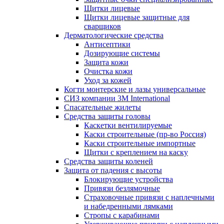
Щитки лицевые
Щитки лицевые защитные для
сварщиков
Дерматологические средства
Антисептики
Дозирующие системы
Защита кожи
Очистка кожи
Уход за кожей
Когти монтерские и лазы универсальные
СИЗ компании 3М International
Спасательные жилеты
Средства защиты головы
Каскетки вентилируемые
Каски строительные (пр-во Россия)
Каски строительные импортные
Щитки с креплением на каску
Средства защиты коленей
Защита от падения с высоты
Блокирующие устройства
Привязи безлямочные
Страховочные привязи с наплечными
и набедренными лямками
Стропы с карабинами