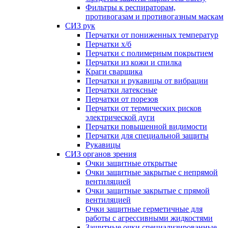
Фильтры к респираторам,
противогазам и противогазным маскам
СИЗ рук
Перчатки от пониженных температур
Перчатки х/б
Перчатки с полимерным покрытием
Перчатки из кожи и спилка
Краги сварщика
Перчатки и рукавицы от вибрации
Перчатки латексные
Перчатки от порезов
Перчатки от термических рисков
электрической дуги
Перчатки повышенной видимости
Перчатки для специальной защиты
Рукавицы
СИЗ органов зрения
Очки защитные открытые
Очки защитные закрытые с непрямой
вентиляцией
Очки защитные закрытые с прямой
вентиляцией
Очки защитные герметичные для
работы с агрессивными жидкостями
Защитные очки специализированные