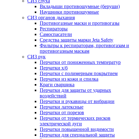
СИЗ слуха
Вкладыши противошумные (беруши)
Наушники противошумные
СИЗ органов дыхания
Противогазные маски и противогазы
Респираторы
Самоспасатели
Средства защиты марки Jeta Safety
Фильтры к респираторам, противогазам и
противогазным маскам
СИЗ рук
Перчатки от пониженных температур
Перчатки х/б
Перчатки с полимерным покрытием
Перчатки из кожи и спилка
Краги сварщика
Перчатки для защиты от ударных
воздействий
Перчатки и рукавицы от вибрации
Перчатки латексные
Перчатки от порезов
Перчатки от термических рисков
электрической дуги
Перчатки повышенной видимости
Перчатки для специальной защиты