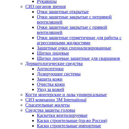
Рукавицы
СИЗ органов зрения
Очки защитные открытые
Очки защитные закрытые с непрямой
вентиляцией
Очки защитные закрытые с прямой
вентиляцией
Очки защитные герметичные для работы с
агрессивными жидкостями
Защитные очки специализированные
Щитки лицевые
Щитки лицевые защитные для сварщиков
Дерматологические средства
Антисептики
Дозирующие системы
Защита кожи
Очистка кожи
Уход за кожей
Когти монтерские и лазы универсальные
СИЗ компании 3М International
Спасательные жилеты
Средства защиты головы
Каскетки вентилируемые
Каски строительные (пр-во Россия)
Каски строительные импортные