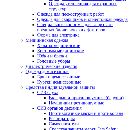
Одежда утепленная для охранных
структур
Одежда для пескоструйных работ
Одежда для сварщиков и огнестойкая одежда
Специальные костюмы для защиты от
вредных биологических факторов
Форма для электрика
Медицинская одежда
Халаты медицинские
Костюмы медицинские
Юбки и брюки
Головные уборы
Диэлектрические изделия
Одежда демисезонная
Брюки демисезонные
Куртки демисезонные
Средства индивидуальной защиты
СИЗ слуха
Вкладыши противошумные (беруши)
Наушники противошумные
СИЗ органов дыхания
Противогазные маски и противогазы
Респираторы
Самоспасатели
Средства защиты марки Jeta Safety