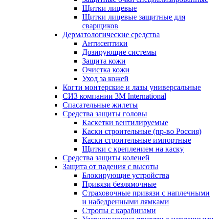
Щитки лицевые
Щитки лицевые защитные для
сварщиков
Дерматологические средства
Антисептики
Дозирующие системы
Защита кожи
Очистка кожи
Уход за кожей
Когти монтерские и лазы универсальные
СИЗ компании 3М International
Спасательные жилеты
Средства защиты головы
Каскетки вентилируемые
Каски строительные (пр-во Россия)
Каски строительные импортные
Щитки с креплением на каску
Средства защиты коленей
Защита от падения с высоты
Блокирующие устройства
Привязи безлямочные
Страховочные привязи с наплечными
и набедренными лямками
Стропы с карабинами