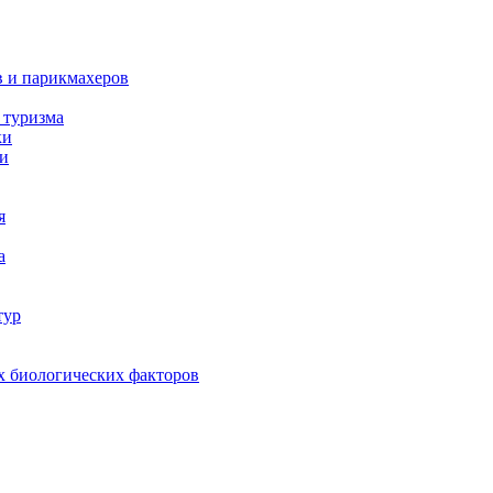
в и парикмахеров
 туризма
ки
ки
я
а
тур
х биологических факторов