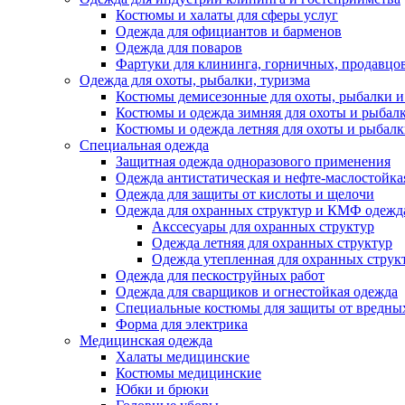
Костюмы и халаты для сферы услуг
Одежда для официантов и барменов
Одежда для поваров
Фартуки для клининга, горничных, продавцо
Одежда для охоты, рыбалки, туризма
Костюмы демисезонные для охоты, рыбалки и
Костюмы и одежда зимняя для охоты и рыбал
Костюмы и одежда летняя для охоты и рыбал
Специальная одежда
Защитная одежда одноразового применения
Одежда антистатическая и нефте-маслостойка
Одежда для защиты от кислоты и щелочи
Одежда для охранных структур и КМФ одежд
Акссесуары для охранных структур
Одежда летняя для охранных структур
Одежда утепленная для охранных струк
Одежда для пескоструйных работ
Одежда для сварщиков и огнестойкая одежда
Специальные костюмы для защиты от вредны
Форма для электрика
Медицинская одежда
Халаты медицинские
Костюмы медицинские
Юбки и брюки