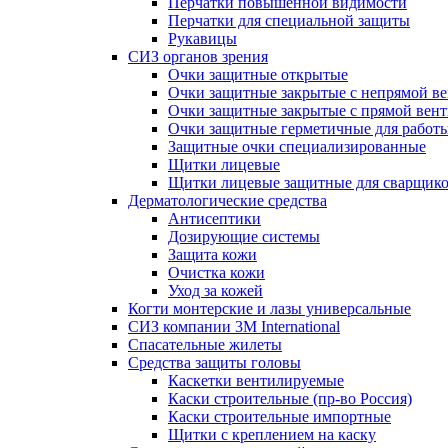
Перчатки повышенной видимости
Перчатки для специальной защиты
Рукавицы
СИЗ органов зрения
Очки защитные открытые
Очки защитные закрытые с непрямой в
Очки защитные закрытые с прямой вен
Очки защитные герметичные для работ
Защитные очки специализированные
Щитки лицевые
Щитки лицевые защитные для сварщик
Дерматологические средства
Антисептики
Дозирующие системы
Защита кожи
Очистка кожи
Уход за кожей
Когти монтерские и лазы универсальные
СИЗ компании 3М International
Спасательные жилеты
Средства защиты головы
Каскетки вентилируемые
Каски строительные (пр-во Россия)
Каски строительные импортные
Щитки с креплением на каску