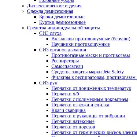
Головные уборы
Диэлектрические изделия
Одежда демисезонная
Брюки демисезонные
Куртки демисезонные
Средства индивидуальной защиты
СИЗ слуха
Вкладыши противошумные (беруши)
Наушники противошумные
СИЗ органов дыхания
Противогазные маски и противогазы
Респираторы
Самоспасатели
Средства защиты марки Jeta Safety
Фильтры к респираторам, противогазам
СИЗ рук
Перчатки от пониженных температур
Перчатки х/б
Перчатки с полимерным покрытием
Перчатки из кожи и спилка
Краги сварщика
Перчатки и рукавицы от вибрации
Перчатки латексные
Перчатки от порезов
Перчатки от термических рисков электр