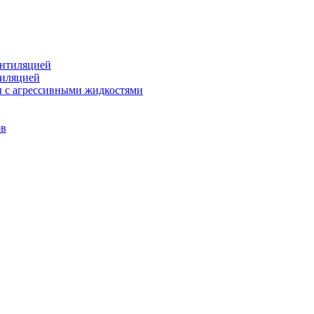
ентиляцией
тиляцией
ы с агрессивными жидкостями
ов