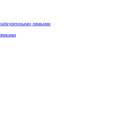
 набедренными лямками
лямками