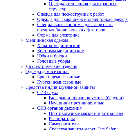
Одежда утепленная для охранных
структур
Одежда для пескоструйных работ
Одежда для сварщиков и огнестойкая одежда
Специальные костюмы для защиты от
вредных биологических факторов
Форма для электрика
Медицинская одежда
Халаты медицинские
Костюмы медицинские
Юбки и брюки
Головные уборы
Диэлектрические изделия
Одежда демисезонная
Брюки демисезонные
Куртки демисезонные
Средства индивидуальной защиты
СИЗ слуха
Вкладыши противошумные (беруши)
Наушники противошумные
СИЗ органов дыхания
Противогазные маски и противогазы
Респираторы
Самоспасатели
Средства защиты марки Jeta Safety