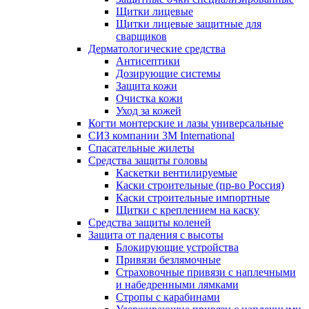
Щитки лицевые
Щитки лицевые защитные для
сварщиков
Дерматологические средства
Антисептики
Дозирующие системы
Защита кожи
Очистка кожи
Уход за кожей
Когти монтерские и лазы универсальные
СИЗ компании 3М International
Спасательные жилеты
Средства защиты головы
Каскетки вентилируемые
Каски строительные (пр-во Россия)
Каски строительные импортные
Щитки с креплением на каску
Средства защиты коленей
Защита от падения с высоты
Блокирующие устройства
Привязи безлямочные
Страховочные привязи с наплечными
и набедренными лямками
Стропы с карабинами