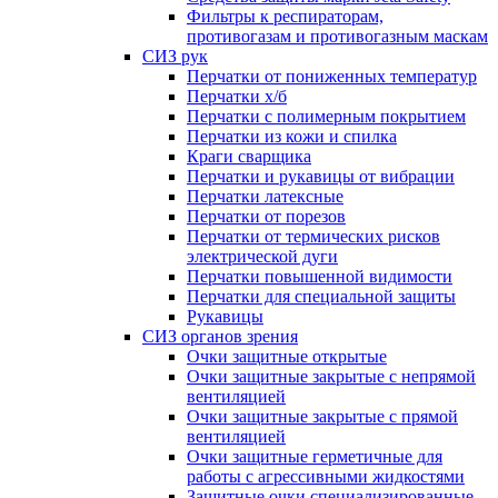
Фильтры к респираторам,
противогазам и противогазным маскам
СИЗ рук
Перчатки от пониженных температур
Перчатки х/б
Перчатки с полимерным покрытием
Перчатки из кожи и спилка
Краги сварщика
Перчатки и рукавицы от вибрации
Перчатки латексные
Перчатки от порезов
Перчатки от термических рисков
электрической дуги
Перчатки повышенной видимости
Перчатки для специальной защиты
Рукавицы
СИЗ органов зрения
Очки защитные открытые
Очки защитные закрытые с непрямой
вентиляцией
Очки защитные закрытые с прямой
вентиляцией
Очки защитные герметичные для
работы с агрессивными жидкостями
Защитные очки специализированные