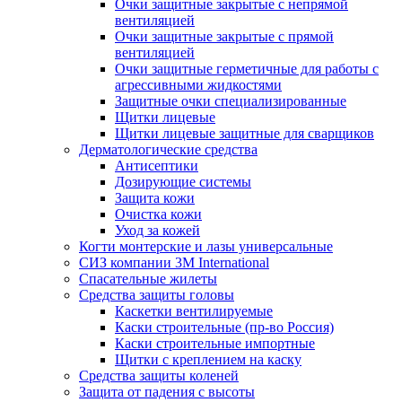
Очки защитные закрытые с непрямой
вентиляцией
Очки защитные закрытые с прямой
вентиляцией
Очки защитные герметичные для работы с
агрессивными жидкостями
Защитные очки специализированные
Щитки лицевые
Щитки лицевые защитные для сварщиков
Дерматологические средства
Антисептики
Дозирующие системы
Защита кожи
Очистка кожи
Уход за кожей
Когти монтерские и лазы универсальные
СИЗ компании 3М International
Спасательные жилеты
Средства защиты головы
Каскетки вентилируемые
Каски строительные (пр-во Россия)
Каски строительные импортные
Щитки с креплением на каску
Средства защиты коленей
Защита от падения с высоты