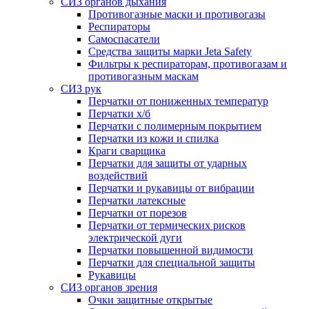
СИЗ органов дыхания
Противогазные маски и противогазы
Респираторы
Самоспасатели
Средства защиты марки Jeta Safety
Фильтры к респираторам, противогазам и
противогазным маскам
СИЗ рук
Перчатки от пониженных температур
Перчатки х/б
Перчатки с полимерным покрытием
Перчатки из кожи и спилка
Краги сварщика
Перчатки для защиты от ударных
воздействий
Перчатки и рукавицы от вибрации
Перчатки латексные
Перчатки от порезов
Перчатки от термических рисков
электрической дуги
Перчатки повышенной видимости
Перчатки для специальной защиты
Рукавицы
СИЗ органов зрения
Очки защитные открытые