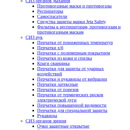
СИЗ органов дыхания
Противогазные маски и противогазы
Респираторы
Самоспасатели
Средства защиты марки Jeta Safety
Фильтры к респираторам, противогазам и
противогазным маскам
СИЗ рук
Перчатки от пониженных температур
Перчатки х/б
Перчатки с полимерным покрытием
Перчатки из кожи и спилка
Краги сварщика
Перчатки для защиты от ударных
воздействий
Перчатки и рукавицы от вибрации
Перчатки латексные
Перчатки от порезов
Перчатки от термических рисков
электрической дуги
Перчатки повышенной видимости
Перчатки для специальной защиты
Рукавицы
СИЗ органов зрения
Очки защитные открытые