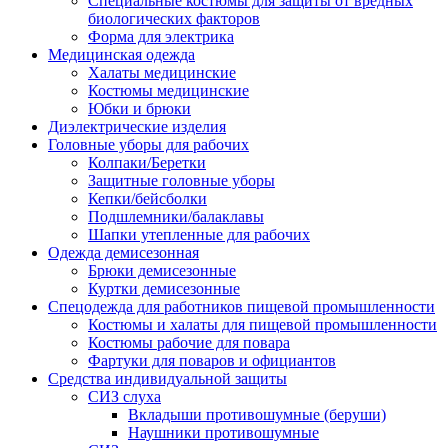
Специальные костюмы для защиты от вредных
биологических факторов
Форма для электрика
Медицинская одежда
Халаты медицинские
Костюмы медицинские
Юбки и брюки
Диэлектрические изделия
Головные уборы для рабочих
Колпаки/Беретки
Защитные головные уборы
Кепки/бейсболки
Подшлемники/балаклавы
Шапки утепленные для рабочих
Одежда демисезонная
Брюки демисезонные
Куртки демисезонные
Спецодежда для работников пищевой промышленности
Костюмы и халаты для пищевой промышленности
Костюмы рабочие для повара
Фартуки для поваров и официантов
Средства индивидуальной защиты
СИЗ слуха
Вкладыши противошумные (беруши)
Наушники противошумные