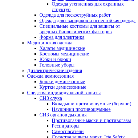
Одежда утепленная для охранных
структур
Одежда для пескоструйных работ
Одежда для сварщиков и огнестойкая одежда
Специальные костюмы для защиты от
вредных биологических факторов
Форма для электрика
Медицинская одежда
Халаты медицинские
Костюмы медицинские
Юбки и брюки
Головные уборы
Диэлектрические изделия
Одежда демисезонная
Брюки демисезонные
Куртки демисезонные
Средства индивидуальной защиты
СИЗ слуха
Вкладыши противошумные (беруши)
Наушники противошумные
СИЗ органов дыхания
Противогазные маски и противогазы
Респираторы
Самоспасатели
Средства защиты марки Jeta Safety