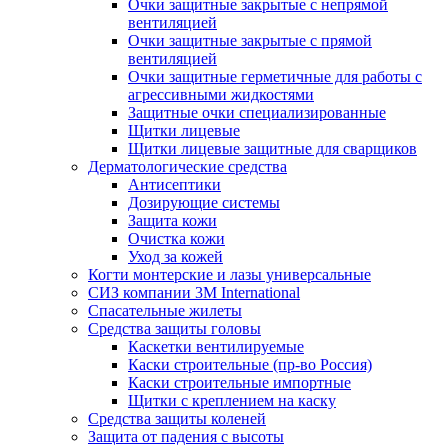
Очки защитные закрытые с непрямой
вентиляцией
Очки защитные закрытые с прямой
вентиляцией
Очки защитные герметичные для работы с
агрессивными жидкостями
Защитные очки специализированные
Щитки лицевые
Щитки лицевые защитные для сварщиков
Дерматологические средства
Антисептики
Дозирующие системы
Защита кожи
Очистка кожи
Уход за кожей
Когти монтерские и лазы универсальные
СИЗ компании 3М International
Спасательные жилеты
Средства защиты головы
Каскетки вентилируемые
Каски строительные (пр-во Россия)
Каски строительные импортные
Щитки с креплением на каску
Средства защиты коленей
Защита от падения с высоты