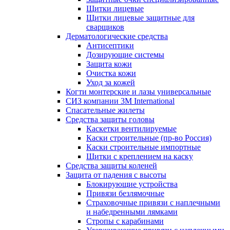
Щитки лицевые
Щитки лицевые защитные для
сварщиков
Дерматологические средства
Антисептики
Дозирующие системы
Защита кожи
Очистка кожи
Уход за кожей
Когти монтерские и лазы универсальные
СИЗ компании 3М International
Спасательные жилеты
Средства защиты головы
Каскетки вентилируемые
Каски строительные (пр-во Россия)
Каски строительные импортные
Щитки с креплением на каску
Средства защиты коленей
Защита от падения с высоты
Блокирующие устройства
Привязи безлямочные
Страховочные привязи с наплечными
и набедренными лямками
Стропы с карабинами