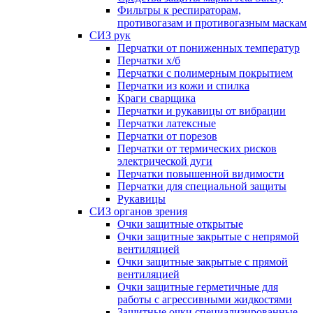
Фильтры к респираторам,
противогазам и противогазным маскам
СИЗ рук
Перчатки от пониженных температур
Перчатки х/б
Перчатки с полимерным покрытием
Перчатки из кожи и спилка
Краги сварщика
Перчатки и рукавицы от вибрации
Перчатки латексные
Перчатки от порезов
Перчатки от термических рисков
электрической дуги
Перчатки повышенной видимости
Перчатки для специальной защиты
Рукавицы
СИЗ органов зрения
Очки защитные открытые
Очки защитные закрытые с непрямой
вентиляцией
Очки защитные закрытые с прямой
вентиляцией
Очки защитные герметичные для
работы с агрессивными жидкостями
Защитные очки специализированные