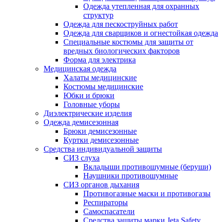
Одежда утепленная для охранных
структур
Одежда для пескоструйных работ
Одежда для сварщиков и огнестойкая одежда
Специальные костюмы для защиты от
вредных биологических факторов
Форма для электрика
Медицинская одежда
Халаты медицинские
Костюмы медицинские
Юбки и брюки
Головные уборы
Диэлектрические изделия
Одежда демисезонная
Брюки демисезонные
Куртки демисезонные
Средства индивидуальной защиты
СИЗ слуха
Вкладыши противошумные (беруши)
Наушники противошумные
СИЗ органов дыхания
Противогазные маски и противогазы
Респираторы
Самоспасатели
Средства защиты марки Jeta Safety