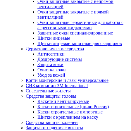
Очки защитные закрытые с непрямой
вентиляцией
Очки защитные закрытые с прямой
вентиляцией
Очки защитные герметичные для работы с
агрессивными жидкостями
Защитные очки специализированные
Щитки лицевые
Щитки лицевые защитные для сварщиков
Дерматологические средства
Антисептики
Дозирующие системы
Защита кожи
Очистка кожи
Уход за кожей
Когти монтерские и лазы универсальные
СИЗ компании 3М International
Спасательные жилеты
Средства защиты головы
Каскетки вентилируемые
Каски строительные (пр-во Россия)
Каски строительные импортные
Щитки с креплением на каску
Средства защиты коленей
Защита от падения с высоты