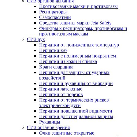
СИЗ органов дыхания
Противогазные маски и противогазы
Респираторы
Самоспасатели
Средства защиты марки Jeta Safety
Фильтры к респираторам, противогазам и
противогазным маскам
СИЗ рук
Перчатки от пониженных температур
Перчатки х/б
Перчатки с полимерным покрытием
Перчатки из кожи и спилка
Краги сварщика
Перчатки для защиты от ударных
воздействий
Перчатки и рукавицы от вибрации
Перчатки латексные
Перчатки от порезов
Перчатки от термических рисков
электрической дуги
Перчатки повышенной видимости
Перчатки для специальной защиты
Рукавицы
СИЗ органов зрения
Очки защитные открытые