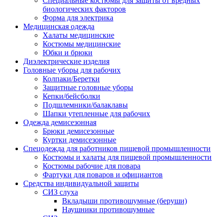
Специальные костюмы для защиты от вредных
биологических факторов
Форма для электрика
Медицинская одежда
Халаты медицинские
Костюмы медицинские
Юбки и брюки
Диэлектрические изделия
Головные уборы для рабочих
Колпаки/Беретки
Защитные головные уборы
Кепки/бейсболки
Подшлемники/балаклавы
Шапки утепленные для рабочих
Одежда демисезонная
Брюки демисезонные
Куртки демисезонные
Спецодежда для работников пищевой промышленности
Костюмы и халаты для пищевой промышленности
Костюмы рабочие для повара
Фартуки для поваров и официантов
Средства индивидуальной защиты
СИЗ слуха
Вкладыши противошумные (беруши)
Наушники противошумные