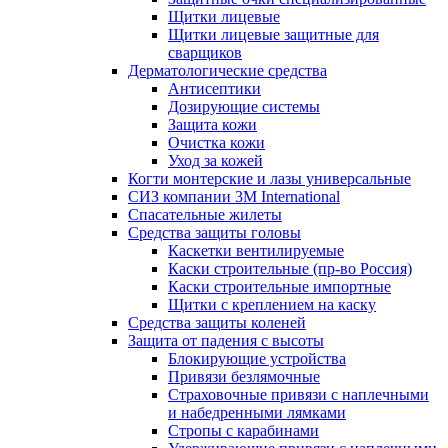
Щитки лицевые
Щитки лицевые защитные для
сварщиков
Дерматологические средства
Антисептики
Дозирующие системы
Защита кожи
Очистка кожи
Уход за кожей
Когти монтерские и лазы универсальные
СИЗ компании 3М International
Спасательные жилеты
Средства защиты головы
Каскетки вентилируемые
Каски строительные (пр-во Россия)
Каски строительные импортные
Щитки с креплением на каску
Средства защиты коленей
Защита от падения с высоты
Блокирующие устройства
Привязи безлямочные
Страховочные привязи с наплечными
и набедренными лямками
Стропы с карабинами