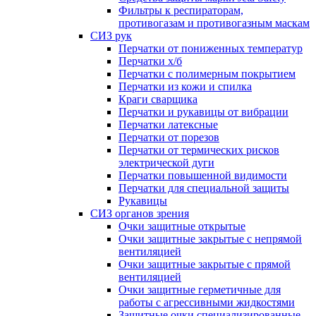
Фильтры к респираторам,
противогазам и противогазным маскам
СИЗ рук
Перчатки от пониженных температур
Перчатки х/б
Перчатки с полимерным покрытием
Перчатки из кожи и спилка
Краги сварщика
Перчатки и рукавицы от вибрации
Перчатки латексные
Перчатки от порезов
Перчатки от термических рисков
электрической дуги
Перчатки повышенной видимости
Перчатки для специальной защиты
Рукавицы
СИЗ органов зрения
Очки защитные открытые
Очки защитные закрытые с непрямой
вентиляцией
Очки защитные закрытые с прямой
вентиляцией
Очки защитные герметичные для
работы с агрессивными жидкостями
Защитные очки специализированные