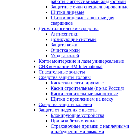
работы с агрессивными жидкостями
Защитные очки специализированные
Щитки лицевые
Щитки лицевые защитные для
сварщиков
Дерматологические средства
Антисептики
Дозирующие системы
Защита кожи
Очистка кожи
Уход за кожей
Когти монтерские и лазы универсальные
СИЗ компании 3М International
Спасательные жилеты
Средства защиты головы
Каскетки вентилируемые
Каски строительные (пр-во Россия)
Каски строительные импортные
Щитки с креплением на каску
Средства защиты коленей
Защита от падения с высоты
Блокирующие устройства
Привязи безлямочные
Страховочные привязи с наплечными
и набедренными лямками