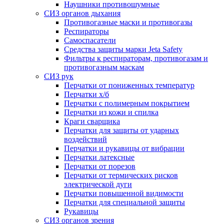
Наушники противошумные
СИЗ органов дыхания
Противогазные маски и противогазы
Респираторы
Самоспасатели
Средства защиты марки Jeta Safety
Фильтры к респираторам, противогазам и
противогазным маскам
СИЗ рук
Перчатки от пониженных температур
Перчатки х/б
Перчатки с полимерным покрытием
Перчатки из кожи и спилка
Краги сварщика
Перчатки для защиты от ударных
воздействий
Перчатки и рукавицы от вибрации
Перчатки латексные
Перчатки от порезов
Перчатки от термических рисков
электрической дуги
Перчатки повышенной видимости
Перчатки для специальной защиты
Рукавицы
СИЗ органов зрения