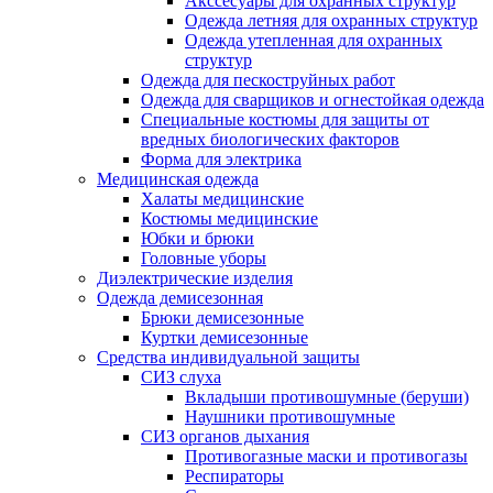
Акссесуары для охранных структур
Одежда летняя для охранных структур
Одежда утепленная для охранных
структур
Одежда для пескоструйных работ
Одежда для сварщиков и огнестойкая одежда
Специальные костюмы для защиты от
вредных биологических факторов
Форма для электрика
Медицинская одежда
Халаты медицинские
Костюмы медицинские
Юбки и брюки
Головные уборы
Диэлектрические изделия
Одежда демисезонная
Брюки демисезонные
Куртки демисезонные
Средства индивидуальной защиты
СИЗ слуха
Вкладыши противошумные (беруши)
Наушники противошумные
СИЗ органов дыхания
Противогазные маски и противогазы
Респираторы