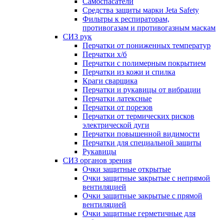
Самоспасатели
Средства защиты марки Jeta Safety
Фильтры к респираторам,
противогазам и противогазным маскам
СИЗ рук
Перчатки от пониженных температур
Перчатки х/б
Перчатки с полимерным покрытием
Перчатки из кожи и спилка
Краги сварщика
Перчатки и рукавицы от вибрации
Перчатки латексные
Перчатки от порезов
Перчатки от термических рисков
электрической дуги
Перчатки повышенной видимости
Перчатки для специальной защиты
Рукавицы
СИЗ органов зрения
Очки защитные открытые
Очки защитные закрытые с непрямой
вентиляцией
Очки защитные закрытые с прямой
вентиляцией
Очки защитные герметичные для