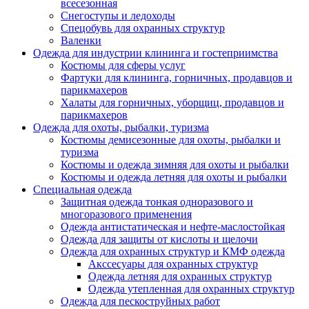
всесезонная
Снегоступы и ледоходы
Спецобувь для охранных структур
Валенки
Одежда для индустрии клининга и гостеприимства
Костюмы для сферы услуг
Фартуки для клининга, горничных, продавцов и
парикмахеров
Халаты для горничных, уборщиц, продавцов и
парикмахеров
Одежда для охоты, рыбалки, туризма
Костюмы демисезонные для охоты, рыбалки и
туризма
Костюмы и одежда зимняя для охоты и рыбалки
Костюмы и одежда летняя для охоты и рыбалки
Специальная одежда
Защитная одежда тонкая одноразового и
многоразового применения
Одежда антистатическая и нефте-маслостойкая
Одежда для защиты от кислоты и щелочи
Одежда для охранных структур и КМФ одежда
Акссесуары для охранных структур
Одежда летняя для охранных структур
Одежда утепленная для охранных структур
Одежда для пескоструйных работ