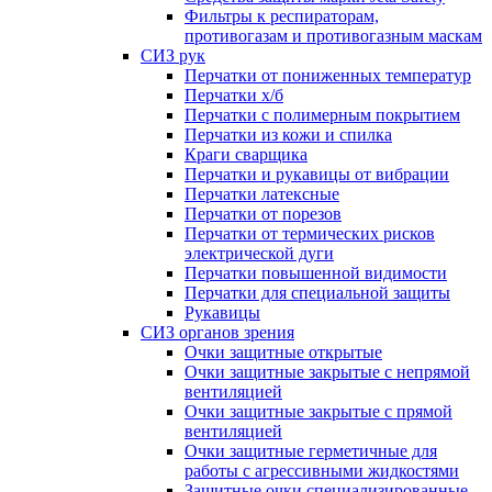
Фильтры к респираторам,
противогазам и противогазным маскам
СИЗ рук
Перчатки от пониженных температур
Перчатки х/б
Перчатки с полимерным покрытием
Перчатки из кожи и спилка
Краги сварщика
Перчатки и рукавицы от вибрации
Перчатки латексные
Перчатки от порезов
Перчатки от термических рисков
электрической дуги
Перчатки повышенной видимости
Перчатки для специальной защиты
Рукавицы
СИЗ органов зрения
Очки защитные открытые
Очки защитные закрытые с непрямой
вентиляцией
Очки защитные закрытые с прямой
вентиляцией
Очки защитные герметичные для
работы с агрессивными жидкостями
Защитные очки специализированные