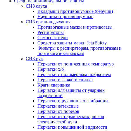
Средства индивидуальной защиты
СИЗ слуха
Вкладыши противошумные (беруши)
Наушники противошумные
СИЗ органов дыхания
Противогазные маски и противогазы
Респираторы
Самоспасатели
Средства защиты марки Jeta Safety
Фильтры к респираторам, противогазам и
противогазным маскам
СИЗ рук
Перчатки от пониженных температур
Перчатки х/б
Перчатки с полимерным покрытием
Перчатки из кожи и спилка
Краги сварщика
Перчатки для защиты от ударных
воздействий
Перчатки и рукавицы от вибрации
Перчатки латексные
Перчатки от порезов
Перчатки от термических рисков
электрической дуги
Перчатки повышенной видимости