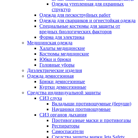
Одежда утепленная для охранных
структур
Одежда для пескоструйных работ
Одежда для сварщиков и огнестойкая одежда
Специальные костюмы для защиты от
вредных биологических факторов
Форма для электрика
Медицинская одежда
Халаты медицинские
Костюмы медицинские
Юбки и брюки
Головные уборы
Диэлектрические изделия
Одежда демисезонная
Брюки демисезонные
Куртки демисезонные
Средства индивидуальной защиты
СИЗ слуха
Вкладыши противошумные (беруши)
Наушники противошумные
СИЗ органов дыхания
Противогазные маски и противогазы
Респираторы
Самоспасатели
Средства защиты марки Jeta Safety