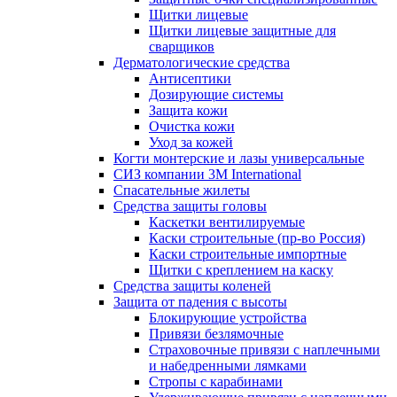
Щитки лицевые
Щитки лицевые защитные для
сварщиков
Дерматологические средства
Антисептики
Дозирующие системы
Защита кожи
Очистка кожи
Уход за кожей
Когти монтерские и лазы универсальные
СИЗ компании 3М International
Спасательные жилеты
Средства защиты головы
Каскетки вентилируемые
Каски строительные (пр-во Россия)
Каски строительные импортные
Щитки с креплением на каску
Средства защиты коленей
Защита от падения с высоты
Блокирующие устройства
Привязи безлямочные
Страховочные привязи с наплечными
и набедренными лямками
Стропы с карабинами