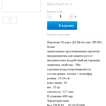
Цена 16 руб. за 1 п
Количество
-
+
п
В корзину
Полное описание
Перчатки 10 класс (6) ХБ без пвх ПР-001,
белые
трикотажные кругловязанные перчатки
предназначены для защиты рук от
механических воздействий (истирания)
защитные свойства – Ми
хорошая воздухопроницаемость
соcтав пряжи: хлопок + полиэфир
размер: 23-24 см
класс вязки: 10
вес: 35 гр.
плотность: 117 текс
В упаковке 400 пар
Характеристики
Код ТН ВЭД: 6116102000