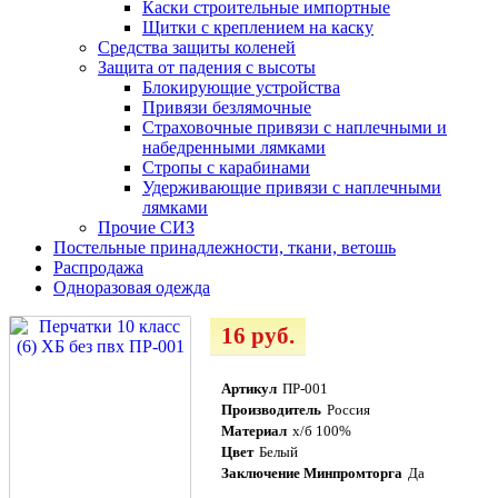
Каски строительные импортные
Щитки с креплением на каску
Средства защиты коленей
Защита от падения с высоты
Блокирующие устройства
Привязи безлямочные
Страховочные привязи с наплечными и
набедренными лямками
Стропы с карабинами
Удерживающие привязи с наплечными
лямками
Прочие СИЗ
Постельные принадлежности, ткани, ветошь
Распродажа
Одноразовая одежда
16 руб.
Артикул
ПР-001
Производитель
Россия
Материал
х/б 100%
Цвет
Белый
Заключение Минпромторга
Да