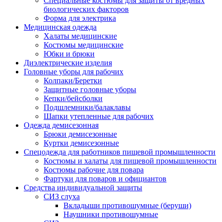
Специальные костюмы для защиты от вредных
биологических факторов
Форма для электрика
Медицинская одежда
Халаты медицинские
Костюмы медицинские
Юбки и брюки
Диэлектрические изделия
Головные уборы для рабочих
Колпаки/Беретки
Защитные головные уборы
Кепки/бейсболки
Подшлемники/балаклавы
Шапки утепленные для рабочих
Одежда демисезонная
Брюки демисезонные
Куртки демисезонные
Спецодежда для работников пищевой промышленности
Костюмы и халаты для пищевой промышленности
Костюмы рабочие для повара
Фартуки для поваров и официантов
Средства индивидуальной защиты
СИЗ слуха
Вкладыши противошумные (беруши)
Наушники противошумные