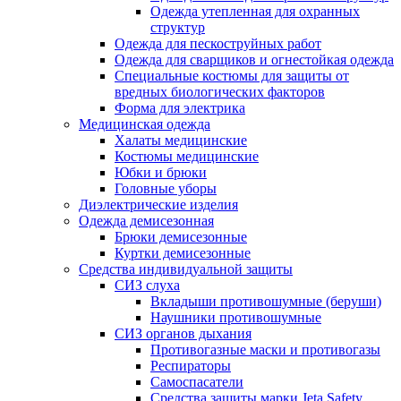
Одежда утепленная для охранных
структур
Одежда для пескоструйных работ
Одежда для сварщиков и огнестойкая одежда
Специальные костюмы для защиты от
вредных биологических факторов
Форма для электрика
Медицинская одежда
Халаты медицинские
Костюмы медицинские
Юбки и брюки
Головные уборы
Диэлектрические изделия
Одежда демисезонная
Брюки демисезонные
Куртки демисезонные
Средства индивидуальной защиты
СИЗ слуха
Вкладыши противошумные (беруши)
Наушники противошумные
СИЗ органов дыхания
Противогазные маски и противогазы
Респираторы
Самоспасатели
Средства защиты марки Jeta Safety