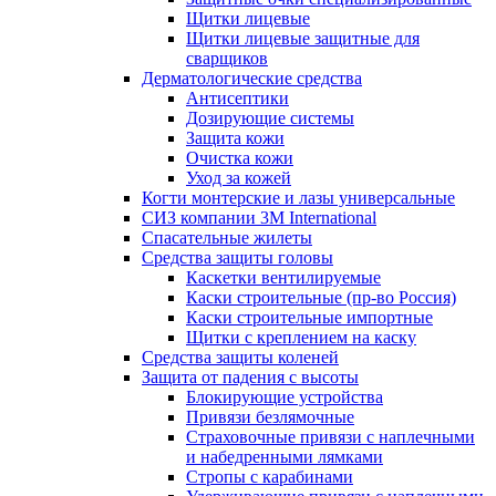
Щитки лицевые
Щитки лицевые защитные для
сварщиков
Дерматологические средства
Антисептики
Дозирующие системы
Защита кожи
Очистка кожи
Уход за кожей
Когти монтерские и лазы универсальные
СИЗ компании 3М International
Спасательные жилеты
Средства защиты головы
Каскетки вентилируемые
Каски строительные (пр-во Россия)
Каски строительные импортные
Щитки с креплением на каску
Средства защиты коленей
Защита от падения с высоты
Блокирующие устройства
Привязи безлямочные
Страховочные привязи с наплечными
и набедренными лямками
Стропы с карабинами