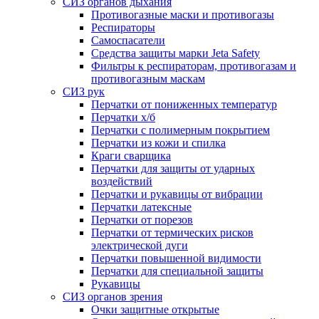
СИЗ органов дыхания
Противогазные маски и противогазы
Респираторы
Самоспасатели
Средства защиты марки Jeta Safety
Фильтры к респираторам, противогазам и
противогазным маскам
СИЗ рук
Перчатки от пониженных температур
Перчатки х/б
Перчатки с полимерным покрытием
Перчатки из кожи и спилка
Краги сварщика
Перчатки для защиты от ударных
воздействий
Перчатки и рукавицы от вибрации
Перчатки латексные
Перчатки от порезов
Перчатки от термических рисков
электрической дуги
Перчатки повышенной видимости
Перчатки для специальной защиты
Рукавицы
СИЗ органов зрения
Очки защитные открытые