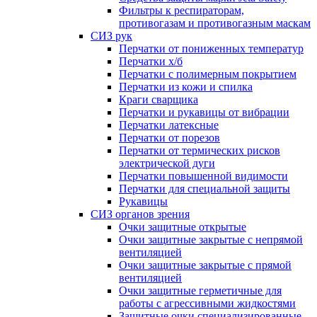
Фильтры к респираторам,
противогазам и противогазным маскам
СИЗ рук
Перчатки от пониженных температур
Перчатки х/б
Перчатки с полимерным покрытием
Перчатки из кожи и спилка
Краги сварщика
Перчатки и рукавицы от вибрации
Перчатки латексные
Перчатки от порезов
Перчатки от термических рисков
электрической дуги
Перчатки повышенной видимости
Перчатки для специальной защиты
Рукавицы
СИЗ органов зрения
Очки защитные открытые
Очки защитные закрытые с непрямой
вентиляцией
Очки защитные закрытые с прямой
вентиляцией
Очки защитные герметичные для
работы с агрессивными жидкостями
Защитные очки специализированные