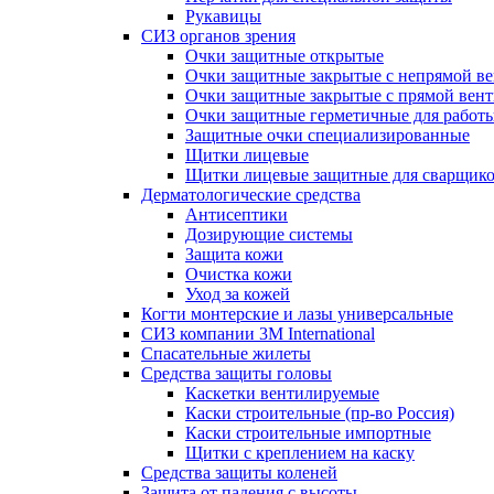
Рукавицы
СИЗ органов зрения
Очки защитные открытые
Очки защитные закрытые с непрямой в
Очки защитные закрытые с прямой вен
Очки защитные герметичные для работ
Защитные очки специализированные
Щитки лицевые
Щитки лицевые защитные для сварщик
Дерматологические средства
Антисептики
Дозирующие системы
Защита кожи
Очистка кожи
Уход за кожей
Когти монтерские и лазы универсальные
СИЗ компании 3М International
Спасательные жилеты
Средства защиты головы
Каскетки вентилируемые
Каски строительные (пр-во Россия)
Каски строительные импортные
Щитки с креплением на каску
Средства защиты коленей
Защита от падения с высоты