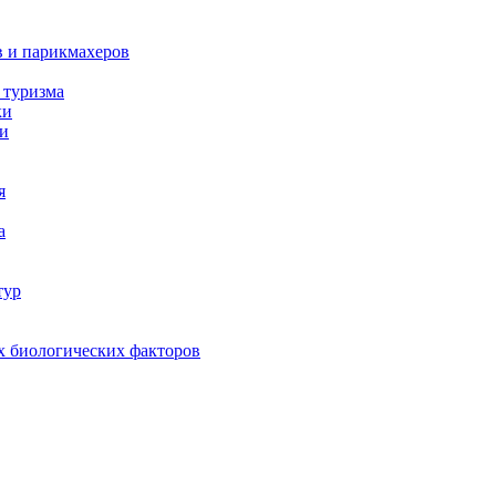
в и парикмахеров
 туризма
ки
ки
я
а
тур
х биологических факторов