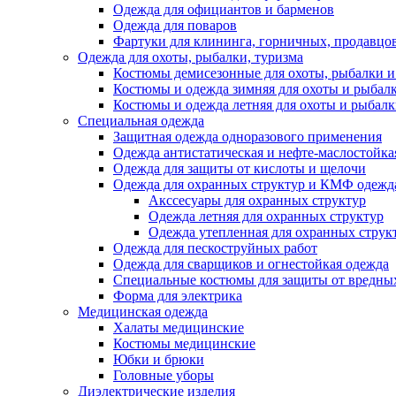
Одежда для официантов и барменов
Одежда для поваров
Фартуки для клининга, горничных, продавцо
Одежда для охоты, рыбалки, туризма
Костюмы демисезонные для охоты, рыбалки и
Костюмы и одежда зимняя для охоты и рыбал
Костюмы и одежда летняя для охоты и рыбал
Специальная одежда
Защитная одежда одноразового применения
Одежда антистатическая и нефте-маслостойка
Одежда для защиты от кислоты и щелочи
Одежда для охранных структур и КМФ одежд
Акссесуары для охранных структур
Одежда летняя для охранных структур
Одежда утепленная для охранных струк
Одежда для пескоструйных работ
Одежда для сварщиков и огнестойкая одежда
Специальные костюмы для защиты от вредны
Форма для электрика
Медицинская одежда
Халаты медицинские
Костюмы медицинские
Юбки и брюки
Головные уборы
Диэлектрические изделия