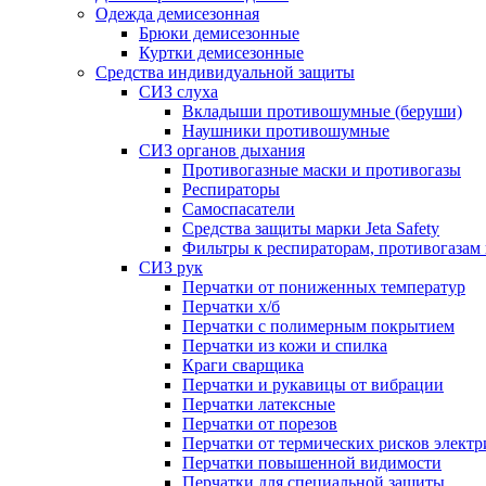
Одежда демисезонная
Брюки демисезонные
Куртки демисезонные
Средства индивидуальной защиты
СИЗ слуха
Вкладыши противошумные (беруши)
Наушники противошумные
СИЗ органов дыхания
Противогазные маски и противогазы
Респираторы
Самоспасатели
Средства защиты марки Jeta Safety
Фильтры к респираторам, противогазам
СИЗ рук
Перчатки от пониженных температур
Перчатки х/б
Перчатки с полимерным покрытием
Перчатки из кожи и спилка
Краги сварщика
Перчатки и рукавицы от вибрации
Перчатки латексные
Перчатки от порезов
Перчатки от термических рисков электр
Перчатки повышенной видимости
Перчатки для специальной защиты