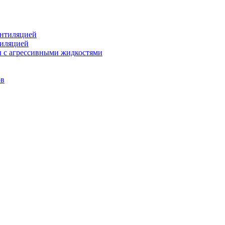
ентиляцией
тиляцией
ы с агрессивными жидкостями
ов