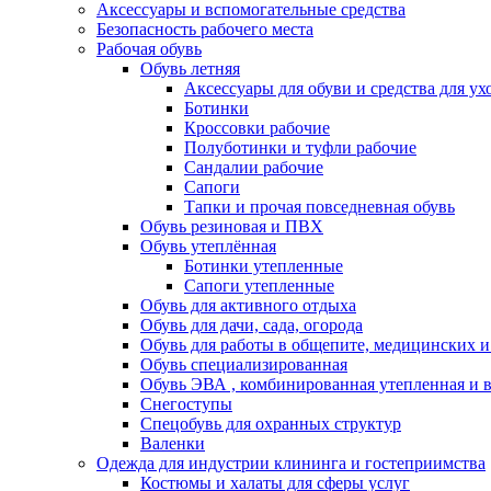
Аксессуары и вспомогательные средства
Безопасность рабочего места
Рабочая обувь
Обувь летняя
Аксессуары для обуви и средства для ух
Ботинки
Кроссовки рабочие
Полуботинки и туфли рабочие
Сандалии рабочие
Сапоги
Тапки и прочая повседневная обувь
Обувь резиновая и ПВХ
Обувь утеплённая
Ботинки утепленные
Сапоги утепленные
Обувь для активного отдыха
Обувь для дачи, сада, огорода
Обувь для работы в общепите, медицинских 
Обувь специализированная
Обувь ЭВА , комбинированная утепленная и в
Снегоступы
Спецобувь для охранных структур
Валенки
Одежда для индустрии клининга и гостеприимства
Костюмы и халаты для сферы услуг