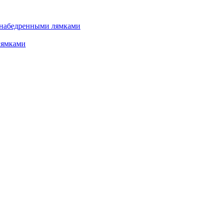
 набедренными лямками
лямками