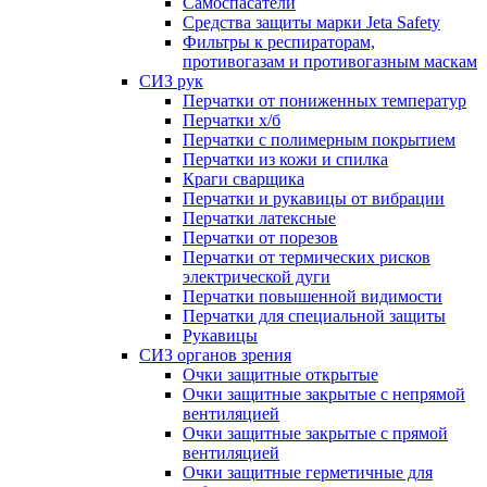
Самоспасатели
Средства защиты марки Jeta Safety
Фильтры к респираторам,
противогазам и противогазным маскам
СИЗ рук
Перчатки от пониженных температур
Перчатки х/б
Перчатки с полимерным покрытием
Перчатки из кожи и спилка
Краги сварщика
Перчатки и рукавицы от вибрации
Перчатки латексные
Перчатки от порезов
Перчатки от термических рисков
электрической дуги
Перчатки повышенной видимости
Перчатки для специальной защиты
Рукавицы
СИЗ органов зрения
Очки защитные открытые
Очки защитные закрытые с непрямой
вентиляцией
Очки защитные закрытые с прямой
вентиляцией
Очки защитные герметичные для