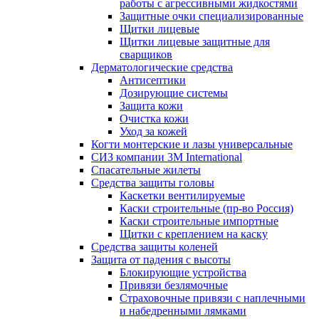
работы с агрессивными жидкостями
Защитные очки специализированные
Щитки лицевые
Щитки лицевые защитные для
сварщиков
Дерматологические средства
Антисептики
Дозирующие системы
Защита кожи
Очистка кожи
Уход за кожей
Когти монтерские и лазы универсальные
СИЗ компании 3М International
Спасательные жилеты
Средства защиты головы
Каскетки вентилируемые
Каски строительные (пр-во Россия)
Каски строительные импортные
Щитки с креплением на каску
Средства защиты коленей
Защита от падения с высоты
Блокирующие устройства
Привязи безлямочные
Страховочные привязи с наплечными
и набедренными лямками