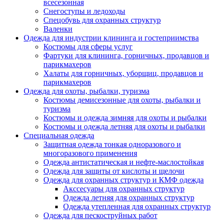
всесезонная
Снегоступы и ледоходы
Спецобувь для охранных структур
Валенки
Одежда для индустрии клининга и гостеприимства
Костюмы для сферы услуг
Фартуки для клининга, горничных, продавцов и
парикмахеров
Халаты для горничных, уборщиц, продавцов и
парикмахеров
Одежда для охоты, рыбалки, туризма
Костюмы демисезонные для охоты, рыбалки и
туризма
Костюмы и одежда зимняя для охоты и рыбалки
Костюмы и одежда летняя для охоты и рыбалки
Специальная одежда
Защитная одежда тонкая одноразового и
многоразового применения
Одежда антистатическая и нефте-маслостойкая
Одежда для защиты от кислоты и щелочи
Одежда для охранных структур и КМФ одежда
Акссесуары для охранных структур
Одежда летняя для охранных структур
Одежда утепленная для охранных структур
Одежда для пескоструйных работ