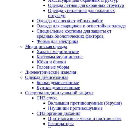
Акссесуары для охранных структур
Одежда летняя для охранных структур
Одежда утепленная для охранных
структур
Одежда для пескоструйных работ
Одежда для сварщиков и огнестойкая одежда
Специальные костюмы для защиты от
вредных биологических факторов
Форма для электрика
Медицинская одежда
Халаты медицинские
Костюмы медицинские
Юбки и брюки
Головные уборы
Диэлектрические изделия
Одежда демисезонная
Брюки демисезонные
Куртки демисезонные
Средства индивидуальной защиты
СИЗ слуха
Вкладыши противошумные (беруши)
Наушники противошумные
СИЗ органов дыхания
Противогазные маски и противогазы
Респираторы