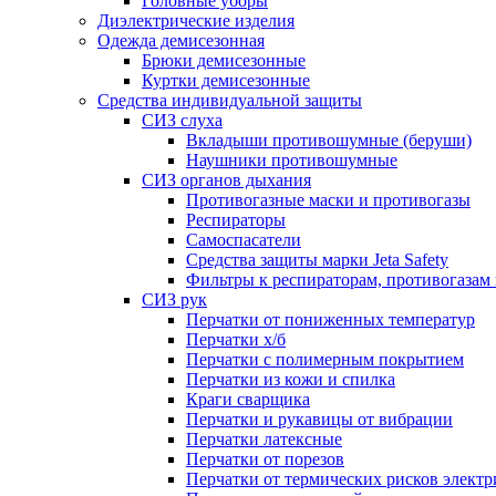
Головные уборы
Диэлектрические изделия
Одежда демисезонная
Брюки демисезонные
Куртки демисезонные
Средства индивидуальной защиты
СИЗ слуха
Вкладыши противошумные (беруши)
Наушники противошумные
СИЗ органов дыхания
Противогазные маски и противогазы
Респираторы
Самоспасатели
Средства защиты марки Jeta Safety
Фильтры к респираторам, противогазам
СИЗ рук
Перчатки от пониженных температур
Перчатки х/б
Перчатки с полимерным покрытием
Перчатки из кожи и спилка
Краги сварщика
Перчатки и рукавицы от вибрации
Перчатки латексные
Перчатки от порезов
Перчатки от термических рисков электр