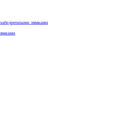
 набедренными лямками
лямками