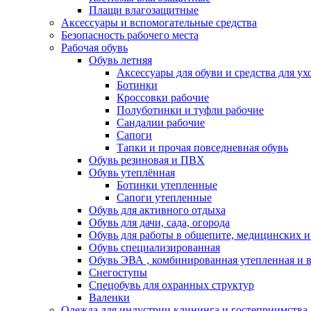
Плащи влагозащитные
Аксессуары и вспомогательные средства
Безопасность рабочего места
Рабочая обувь
Обувь летняя
Аксессуары для обуви и средства для ух
Ботинки
Кроссовки рабочие
Полуботинки и туфли рабочие
Сандалии рабочие
Сапоги
Тапки и прочая повседневная обувь
Обувь резиновая и ПВХ
Обувь утеплённая
Ботинки утепленные
Сапоги утепленные
Обувь для активного отдыха
Обувь для дачи, сада, огорода
Обувь для работы в общепите, медицинских 
Обувь специализированная
Обувь ЭВА , комбинированная утепленная и в
Снегоступы
Спецобувь для охранных структур
Валенки
Одежда для индустрии клининга и гостеприимства