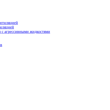
ентиляцией
тиляцией
ы с агрессивными жидкостями
ов