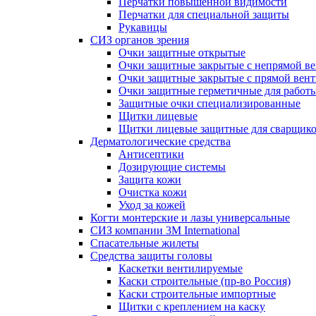
Перчатки повышенной видимости
Перчатки для специальной защиты
Рукавицы
СИЗ органов зрения
Очки защитные открытые
Очки защитные закрытые с непрямой в
Очки защитные закрытые с прямой вен
Очки защитные герметичные для работ
Защитные очки специализированные
Щитки лицевые
Щитки лицевые защитные для сварщик
Дерматологические средства
Антисептики
Дозирующие системы
Защита кожи
Очистка кожи
Уход за кожей
Когти монтерские и лазы универсальные
СИЗ компании 3М International
Спасательные жилеты
Средства защиты головы
Каскетки вентилируемые
Каски строительные (пр-во Россия)
Каски строительные импортные
Щитки с креплением на каску