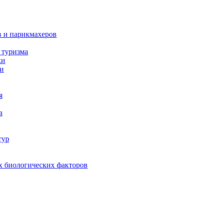
в и парикмахеров
 туризма
ки
ки
я
а
тур
х биологических факторов