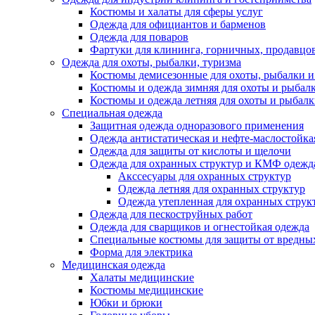
Костюмы и халаты для сферы услуг
Одежда для официантов и барменов
Одежда для поваров
Фартуки для клининга, горничных, продавцо
Одежда для охоты, рыбалки, туризма
Костюмы демисезонные для охоты, рыбалки и
Костюмы и одежда зимняя для охоты и рыбал
Костюмы и одежда летняя для охоты и рыбал
Специальная одежда
Защитная одежда одноразового применения
Одежда антистатическая и нефте-маслостойка
Одежда для защиты от кислоты и щелочи
Одежда для охранных структур и КМФ одежд
Акссесуары для охранных структур
Одежда летняя для охранных структур
Одежда утепленная для охранных струк
Одежда для пескоструйных работ
Одежда для сварщиков и огнестойкая одежда
Специальные костюмы для защиты от вредны
Форма для электрика
Медицинская одежда
Халаты медицинские
Костюмы медицинские
Юбки и брюки