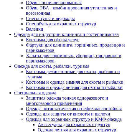
Обувь специализированная
Обувь ЭВА , комбинированная утепленная и
всесезонная
Снегоступы и ледоходы
Спецобувь для охранных структур
Валенки
Одежда для индустрии клининга и гостеприимства
Костюмы для сферы услуг
Фартуки для клининга, горничных, продавцов и
парикмахеров
Халаты для горничных, уборщиц, продавцов и
парикмахеров
Одежда для охоты, рыбалки, туризма
Костюмы демисезонные для охоты, рыбалки и
туризма
Костюмы и одежда зимняя для охоты и рыбалки
Костюмы и одежда летняя для охоты и рыбалки
Специальная одежда
Защитная одежда тонкая одноразового и
многоразового применения
Одежда антистатическая и нефте-маслостойкая
Одежда для защиты от кислоты и щелочи
Одежда для охранных структур и КМФ одежда
Акссесуары для охранных структур
Одежда летняя для охранных структур