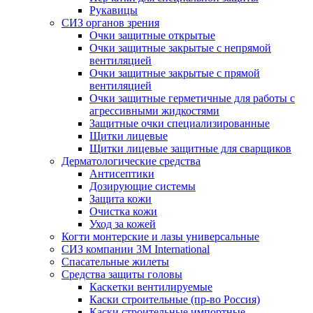
Рукавицы
СИЗ органов зрения
Очки защитные открытые
Очки защитные закрытые с непрямой
вентиляцией
Очки защитные закрытые с прямой
вентиляцией
Очки защитные герметичные для работы с
агрессивными жидкостями
Защитные очки специализированные
Щитки лицевые
Щитки лицевые защитные для сварщиков
Дерматологические средства
Антисептики
Дозирующие системы
Защита кожи
Очистка кожи
Уход за кожей
Когти монтерские и лазы универсальные
СИЗ компании 3М International
Спасательные жилеты
Средства защиты головы
Каскетки вентилируемые
Каски строительные (пр-во Россия)
Каски строительные импортные