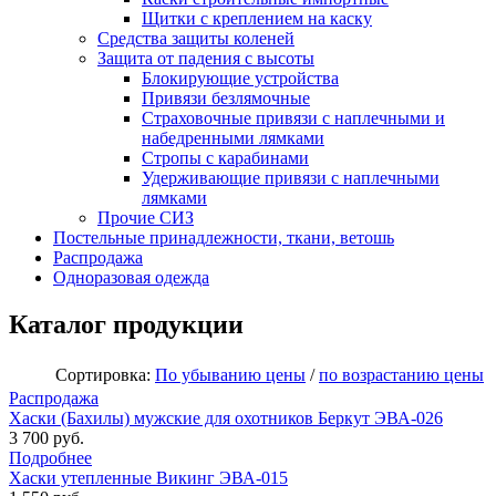
Щитки с креплением на каску
Средства защиты коленей
Защита от падения с высоты
Блокирующие устройства
Привязи безлямочные
Страховочные привязи с наплечными и
набедренными лямками
Стропы с карабинами
Удерживающие привязи с наплечными
лямками
Прочие СИЗ
Постельные принадлежности, ткани, ветошь
Распродажа
Одноразовая одежда
Каталог продукции
Сортировка:
По убыванию цены
/
по возрастанию цены
Распродажа
Хаски (Бахилы) мужские для охотников Беркут ЭВА-026
3 700 руб.
Подробнее
Хаски утепленные Викинг ЭВА-015