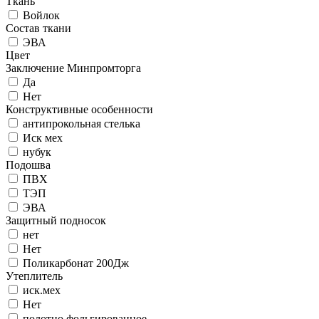
Ткань
Войлок
Состав ткани
ЭВА
Цвет
Заключение Минпромторга
Да
Нет
Конструктивные особенности
антипрокольная стелька
Иск мех
нубук
Подошва
ПВХ
ТЭП
ЭВА
Защитный подносок
нет
Нет
Поликарбонат 200Дж
Утеплитель
иск.мех
Нет
полотно фольгированное