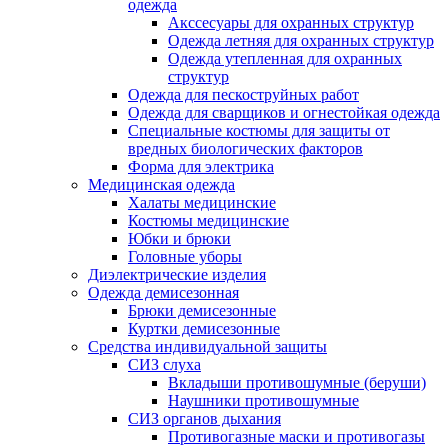
одежда
Акссесуары для охранных структур
Одежда летняя для охранных структур
Одежда утепленная для охранных
структур
Одежда для пескоструйных работ
Одежда для сварщиков и огнестойкая одежда
Специальные костюмы для защиты от
вредных биологических факторов
Форма для электрика
Медицинская одежда
Халаты медицинские
Костюмы медицинские
Юбки и брюки
Головные уборы
Диэлектрические изделия
Одежда демисезонная
Брюки демисезонные
Куртки демисезонные
Средства индивидуальной защиты
СИЗ слуха
Вкладыши противошумные (беруши)
Наушники противошумные
СИЗ органов дыхания
Противогазные маски и противогазы