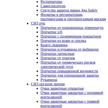
Респираторы
Самоспасатели
Средства защиты марки Jeta Safety
Фильтры к респираторам,
противогазам и противогазным маскам
СИЗ рук
Перчатки от пониженных температур
Перчатки х/б
Перчатки с полимерным покрытием
Перчатки из кожи и спилка
Краги сварщика
Перчатки и рукавицы от вибрации
Перчатки латексные
Перчатки от порезов
Перчатки от термических рисков
электрической дуги
Перчатки повышенной видимости
Перчатки для специальной защиты
Рукавицы
СИЗ органов зрения
Очки защитные открытые
Очки защитные закрытые с непрямой
вентиляцией
Очки защитные закрытые с прямой
вентиляцией