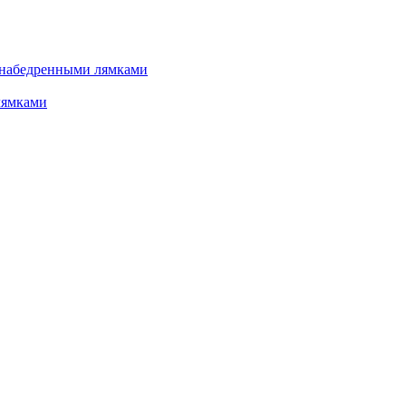
 набедренными лямками
лямками