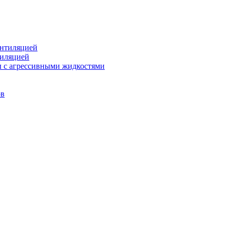
ентиляцией
тиляцией
ы с агрессивными жидкостями
ов