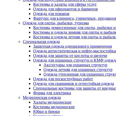
Костюмы и халаты для сферы услуг
Одежда для официантов и барменов
Одежда для поваров
Фартуки для клининга, горничных, продавцо
Одежда для охоты, рыбалки, туризма
Костюмы демисезонные для охоты, рыбалки и
Костюмы и одежда зимняя для охоты и рыбал
Костюмы и одежда летняя для охоты и рыбал
Специальная одежда
Защитная одежда одноразового применения
Одежда антистатическая и нефте-маслостойка
Одежда для защиты от кислоты и щелочи
Одежда для охранных структур и КМФ одежд
Акссесуары для охранных структур
Одежда летняя для охранных структур
Одежда утепленная для охранных струк
Одежда для пескоструйных работ
Одежда для сварщиков и огнестойкая одежда
Специальные костюмы для защиты от вредны
Форма для электрика
Медицинская одежда
Халаты медицинские
Костюмы медицинские
Юбки и брюки