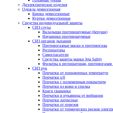
Головные уборы
Диэлектрические изделия
Одежда демисезонная
Брюки демисезонные
Куртки демисезонные
Средства индивидуальной защиты
СИЗ слуха
Вкладыши противошумные (беруши)
Наушники противошумные
СИЗ органов дыхания
Противогазные маски и противогазы
Респираторы
Самоспасатели
Средства защиты марки Jeta Safety
Фильтры к респираторам, противогазам
СИЗ рук
Перчатки от пониженных температур
Перчатки х/б
Перчатки с полимерным покрытием
Перчатки из кожи и спилка
Краги сварщика
Перчатки и рукавицы от вибрации
Перчатки латексные
Перчатки от порезов
Перчатки от термических рисков электр