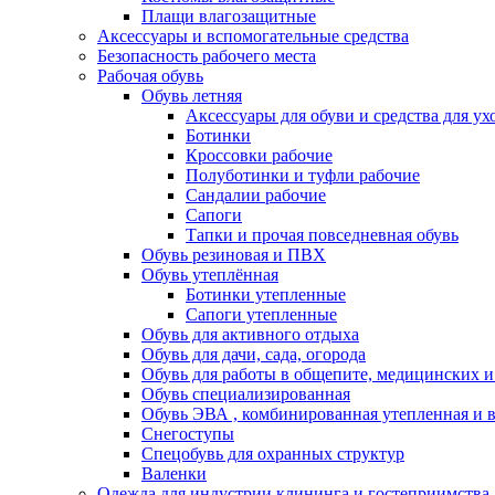
Плащи влагозащитные
Аксессуары и вспомогательные средства
Безопасность рабочего места
Рабочая обувь
Обувь летняя
Аксессуары для обуви и средства для ух
Ботинки
Кроссовки рабочие
Полуботинки и туфли рабочие
Сандалии рабочие
Сапоги
Тапки и прочая повседневная обувь
Обувь резиновая и ПВХ
Обувь утеплённая
Ботинки утепленные
Сапоги утепленные
Обувь для активного отдыха
Обувь для дачи, сада, огорода
Обувь для работы в общепите, медицинских 
Обувь специализированная
Обувь ЭВА , комбинированная утепленная и в
Снегоступы
Спецобувь для охранных структур
Валенки
Одежда для индустрии клининга и гостеприимства