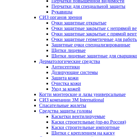
Перчатки повышенной видимости
Перчатки для специальной защиты
Рукавицы
СИЗ органов зрения
Очки защитные открытые
Очки защитные закрытые с непрямой в
Очки защитные закрытые с прямой вен
Очки защитные герметичные для работ
Защитные очки специализированные
Щитки лицевые
Щитки лицевые защитные для сварщик
Дерматологические средства
Антисептики
Дозирующие системы
Защита кожи
Очистка кожи
Уход за кожей
Когти монтерские и лазы универсальные
СИЗ компании 3М International
Спасательные жилеты
Средства защиты головы
Каскетки вентилируемые
Каски строительные (пр-во Россия)
Каски строительные импортные
Щитки с креплением на каску