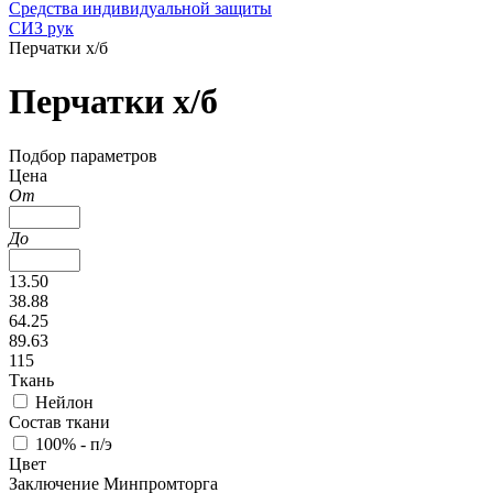
Средства индивидуальной защиты
СИЗ рук
Перчатки х/б
Перчатки х/б
Подбор параметров
Цена
От
До
13.50
38.88
64.25
89.63
115
Ткань
Нейлон
Состав ткани
100% - п/э
Цвет
Заключение Минпромторга