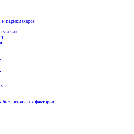
в и парикмахеров
 туризма
ки
ки
я
а
тур
х биологических факторов