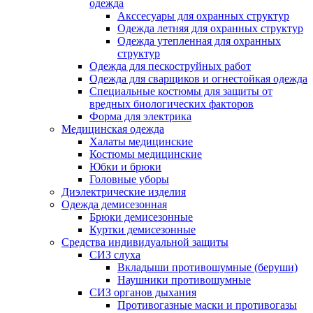
одежда
Акссесуары для охранных структур
Одежда летняя для охранных структур
Одежда утепленная для охранных
структур
Одежда для пескоструйных работ
Одежда для сварщиков и огнестойкая одежда
Специальные костюмы для защиты от
вредных биологических факторов
Форма для электрика
Медицинская одежда
Халаты медицинские
Костюмы медицинские
Юбки и брюки
Головные уборы
Диэлектрические изделия
Одежда демисезонная
Брюки демисезонные
Куртки демисезонные
Средства индивидуальной защиты
СИЗ слуха
Вкладыши противошумные (беруши)
Наушники противошумные
СИЗ органов дыхания
Противогазные маски и противогазы