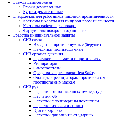
Одежда демисезонная
Брюки демисезонные
Куртки демисезонные
Спецодежда для работников пищевой промышленности
Костюмы и халаты для пищевой промышленности
Костюмы рабочие для повара
Фартуки для поваров и официантов
Средства индивидуальной защиты
СИЗ слуха
Вкладыши противошумные (беруши)
Наушники противошумные
СИЗ органов дыхания
Противогазные маски и противогазы
Респираторы
Самоспасатели
Средства защиты марки Jeta Safety
Фильтры к респираторам, противогазам и
противогазным маскам
СИЗ рук
Перчатки от пониженных температур
Перчатки х/б
Перчатки с полимерным покрытием
Перчатки из кожи и спилка
Краги сварщика
Перчатки для защиты от ударных