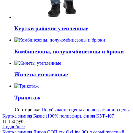
Куртки рабочие утепленные
Комбинезоны, полукомбинезоны и брюки
Жилеты утепленные
Трикотаж
Сортировка:
По убыванию цены
/
по возрастанию цены
Куртка зимняя Базис (100% полиэфир), синяя КУР-407
11 150 руб.
Подробнее
Куртка зимняя Лигор СОП (тк.OxLine,90), т.серый/красный