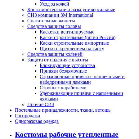
Уход за кожей
Когти монтерские и лазы универсальные
СИЗ компании 3М International
Спасательные жилеты
Средства защиты головы
Каскетки вентилируемые
Каски строительные (пр-во Россия)
Каски строительные импортные
Щитки с креплением на каску
Средства защиты коленей
Защита от падения с высоты
Блокирующие устройства
Привязи безлямочные
Страховочные привязи с наплечными и
набедренными лямками
Стропы с карабинами
Удерживающие привязи с наплечными
лямками
Прочие СИЗ
Постельные принадлежности, ткани, ветошь
Распродажа
Одноразовая одежда
Костюмы рабочие утепленные