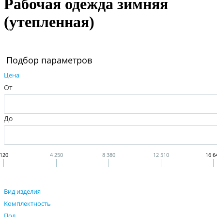
Рабочая одежда зимняя
(утепленная)
Подбор параметров
Цена
От
До
120
4 250
8 380
12 510
16 6
Вид изделия
Комплектность
Пол