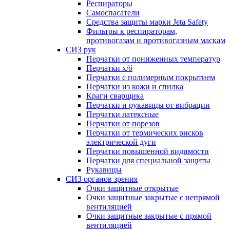
Респираторы
Самоспасатели
Средства защиты марки Jeta Safety
Фильтры к респираторам,
противогазам и противогазным маскам
СИЗ рук
Перчатки от пониженных температур
Перчатки х/б
Перчатки с полимерным покрытием
Перчатки из кожи и спилка
Краги сварщика
Перчатки и рукавицы от вибрации
Перчатки латексные
Перчатки от порезов
Перчатки от термических рисков
электрической дуги
Перчатки повышенной видимости
Перчатки для специальной защиты
Рукавицы
СИЗ органов зрения
Очки защитные открытые
Очки защитные закрытые с непрямой
вентиляцией
Очки защитные закрытые с прямой
вентиляцией