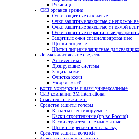
Рукавицы
СИЗ органов зрения
Очки защитные открытые
Очки защитные закрытые с непрямой в
Очки защитные закрытые с прямой вен
Очки защитные герметичные для работ
Защитные очки специализированные
Щитки лицевые
Щитки лицевые защитные для сварщик
Дерматологические средства
Антисептики
Дозирующие системы
Защита кожи
Очистка кожи
Уход за кожей
Когти монтерские и лазы универсальные
СИЗ компании 3М International
Спасательные жилеты
Средства защиты головы
Каскетки вентилируемые
Каски строительные (пр-во Россия)
Каски строительные импортные
Щитки с креплением на каску
Средства защиты коленей
Защита от падения с высоты