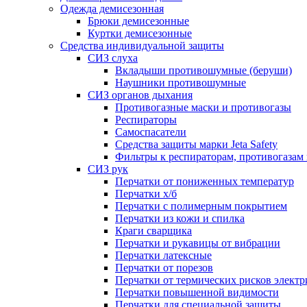
Одежда демисезонная
Брюки демисезонные
Куртки демисезонные
Средства индивидуальной защиты
СИЗ слуха
Вкладыши противошумные (беруши)
Наушники противошумные
СИЗ органов дыхания
Противогазные маски и противогазы
Респираторы
Самоспасатели
Средства защиты марки Jeta Safety
Фильтры к респираторам, противогазам
СИЗ рук
Перчатки от пониженных температур
Перчатки х/б
Перчатки с полимерным покрытием
Перчатки из кожи и спилка
Краги сварщика
Перчатки и рукавицы от вибрации
Перчатки латексные
Перчатки от порезов
Перчатки от термических рисков электр
Перчатки повышенной видимости
Перчатки для специальной защиты