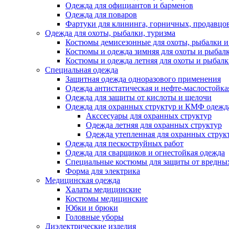
Одежда для официантов и барменов
Одежда для поваров
Фартуки для клининга, горничных, продавцо
Одежда для охоты, рыбалки, туризма
Костюмы демисезонные для охоты, рыбалки и
Костюмы и одежда зимняя для охоты и рыбал
Костюмы и одежда летняя для охоты и рыбал
Специальная одежда
Защитная одежда одноразового применения
Одежда антистатическая и нефте-маслостойка
Одежда для защиты от кислоты и щелочи
Одежда для охранных структур и КМФ одежд
Акссесуары для охранных структур
Одежда летняя для охранных структур
Одежда утепленная для охранных струк
Одежда для пескоструйных работ
Одежда для сварщиков и огнестойкая одежда
Специальные костюмы для защиты от вредны
Форма для электрика
Медицинская одежда
Халаты медицинские
Костюмы медицинские
Юбки и брюки
Головные уборы
Диэлектрические изделия