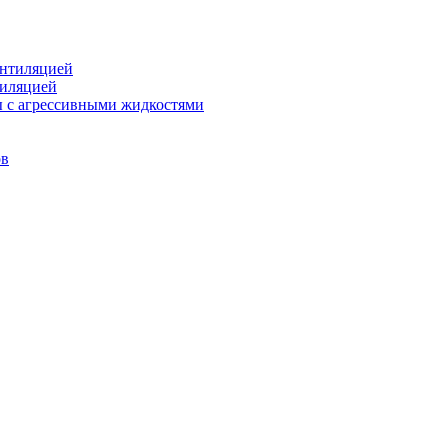
ентиляцией
тиляцией
ы с агрессивными жидкостями
ов