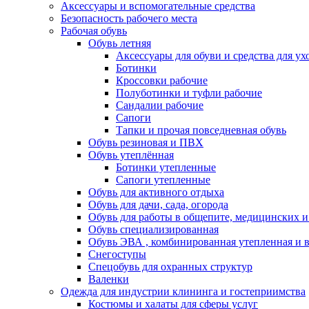
Аксессуары и вспомогательные средства
Безопасность рабочего места
Рабочая обувь
Обувь летняя
Аксессуары для обуви и средства для ух
Ботинки
Кроссовки рабочие
Полуботинки и туфли рабочие
Сандалии рабочие
Сапоги
Тапки и прочая повседневная обувь
Обувь резиновая и ПВХ
Обувь утеплённая
Ботинки утепленные
Сапоги утепленные
Обувь для активного отдыха
Обувь для дачи, сада, огорода
Обувь для работы в общепите, медицинских 
Обувь специализированная
Обувь ЭВА , комбинированная утепленная и в
Снегоступы
Спецобувь для охранных структур
Валенки
Одежда для индустрии клининга и гостеприимства
Костюмы и халаты для сферы услуг