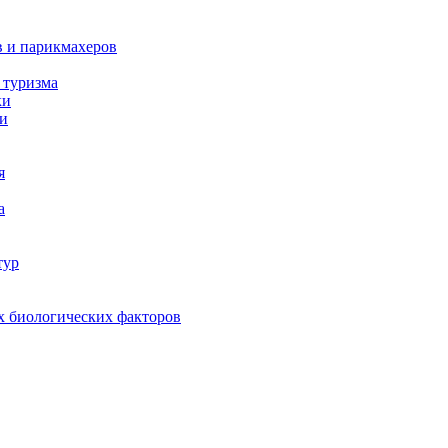
в и парикмахеров
 туризма
ки
ки
я
а
тур
х биологических факторов