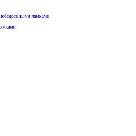
 набедренными лямками
лямками