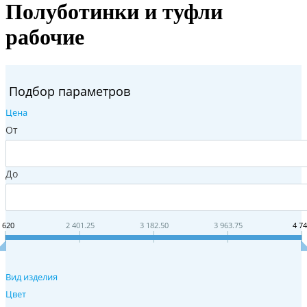
Полуботинки и туфли
рабочие
Подбор параметров
Цена
От
До
 620
2 401.25
3 182.50
3 963.75
4 7
Вид изделия
Цвет