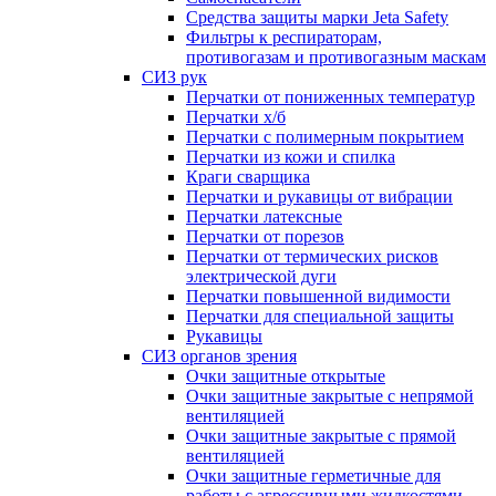
Средства защиты марки Jeta Safety
Фильтры к респираторам,
противогазам и противогазным маскам
СИЗ рук
Перчатки от пониженных температур
Перчатки х/б
Перчатки с полимерным покрытием
Перчатки из кожи и спилка
Краги сварщика
Перчатки и рукавицы от вибрации
Перчатки латексные
Перчатки от порезов
Перчатки от термических рисков
электрической дуги
Перчатки повышенной видимости
Перчатки для специальной защиты
Рукавицы
СИЗ органов зрения
Очки защитные открытые
Очки защитные закрытые с непрямой
вентиляцией
Очки защитные закрытые с прямой
вентиляцией
Очки защитные герметичные для
работы с агрессивными жидкостями