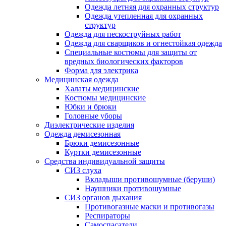
Одежда летняя для охранных структур
Одежда утепленная для охранных
структур
Одежда для пескоструйных работ
Одежда для сварщиков и огнестойкая одежда
Специальные костюмы для защиты от
вредных биологических факторов
Форма для электрика
Медицинская одежда
Халаты медицинские
Костюмы медицинские
Юбки и брюки
Головные уборы
Диэлектрические изделия
Одежда демисезонная
Брюки демисезонные
Куртки демисезонные
Средства индивидуальной защиты
СИЗ слуха
Вкладыши противошумные (беруши)
Наушники противошумные
СИЗ органов дыхания
Противогазные маски и противогазы
Респираторы
Самоспасатели