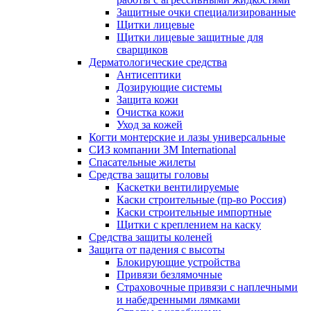
Защитные очки специализированные
Щитки лицевые
Щитки лицевые защитные для
сварщиков
Дерматологические средства
Антисептики
Дозирующие системы
Защита кожи
Очистка кожи
Уход за кожей
Когти монтерские и лазы универсальные
СИЗ компании 3М International
Спасательные жилеты
Средства защиты головы
Каскетки вентилируемые
Каски строительные (пр-во Россия)
Каски строительные импортные
Щитки с креплением на каску
Средства защиты коленей
Защита от падения с высоты
Блокирующие устройства
Привязи безлямочные
Страховочные привязи с наплечными
и набедренными лямками