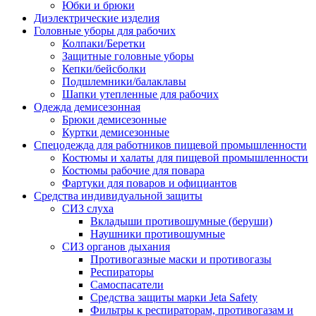
Юбки и брюки
Диэлектрические изделия
Головные уборы для рабочих
Колпаки/Беретки
Защитные головные уборы
Кепки/бейсболки
Подшлемники/балаклавы
Шапки утепленные для рабочих
Одежда демисезонная
Брюки демисезонные
Куртки демисезонные
Спецодежда для работников пищевой промышленности
Костюмы и халаты для пищевой промышленности
Костюмы рабочие для повара
Фартуки для поваров и официантов
Средства индивидуальной защиты
СИЗ слуха
Вкладыши противошумные (беруши)
Наушники противошумные
СИЗ органов дыхания
Противогазные маски и противогазы
Респираторы
Самоспасатели
Средства защиты марки Jeta Safety
Фильтры к респираторам, противогазам и