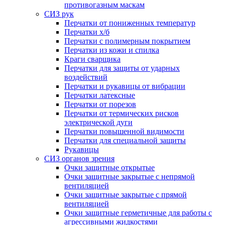
противогазным маскам
СИЗ рук
Перчатки от пониженных температур
Перчатки х/б
Перчатки с полимерным покрытием
Перчатки из кожи и спилка
Краги сварщика
Перчатки для защиты от ударных
воздействий
Перчатки и рукавицы от вибрации
Перчатки латексные
Перчатки от порезов
Перчатки от термических рисков
электрической дуги
Перчатки повышенной видимости
Перчатки для специальной защиты
Рукавицы
СИЗ органов зрения
Очки защитные открытые
Очки защитные закрытые с непрямой
вентиляцией
Очки защитные закрытые с прямой
вентиляцией
Очки защитные герметичные для работы с
агрессивными жидкостями