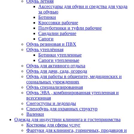
Обувь летняя
Аксессуары для обуви и средства для ухода
за обувью
Ботинки
Кроссовки рабочие
Полуботинки и туфли рабочие
Сандалии рабочие
Сапоги
Обувь резиновая и ПВХ
Обувь утеплённая
Ботинки утепленные
Сапоги утепленные
Обувь для активного отдыха
Обувь для дачи, сада, огорода
Обувь для работы в общепите, медицинских и
социальных учреждениях
Обувь специализированная
Обувь ЭВА , комбинированная утепленная и
всесезонная
Снегоступы и ледоходы
Спецобувь для охранных структур
Валенки
Одежда для индустрии клининга и гостеприимства
Костюмы для сферы услуг
Фартуки для клининга, горничных, продавцов и