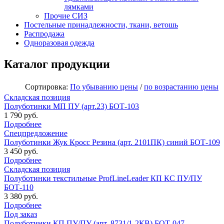
лямками
Прочие СИЗ
Постельные принадлежности, ткани, ветошь
Распродажа
Одноразовая одежда
Каталог продукции
Сортировка:
По убыванию цены
/
по возрастанию цены
Складская позиция
Полуботинки МП ПУ (арт.23) БОТ-103
1 790 руб.
Подробнее
Спецпредложение
Полуботинки Жук Кросс Резина (арт. 2101ПК) синий БОТ-109
3 450 руб.
Подробнее
Складская позиция
Полуботинки текстильные ProfLineLeader КП КС ПУ/ПУ
БОТ-110
3 380 руб.
Подробнее
Под заказ
Полуботинки КП ПУ/ПУ (арт. 8731/1-2КВ) БОТ-047