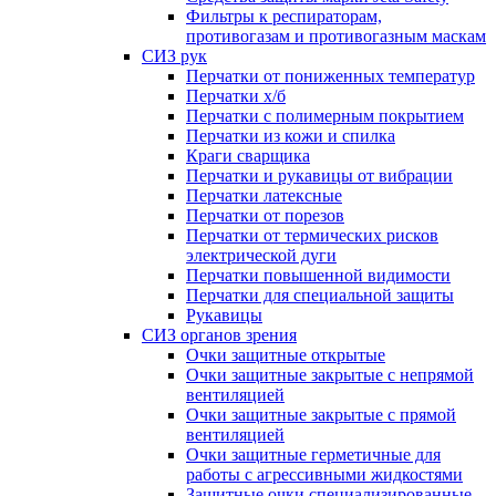
Фильтры к респираторам,
противогазам и противогазным маскам
СИЗ рук
Перчатки от пониженных температур
Перчатки х/б
Перчатки с полимерным покрытием
Перчатки из кожи и спилка
Краги сварщика
Перчатки и рукавицы от вибрации
Перчатки латексные
Перчатки от порезов
Перчатки от термических рисков
электрической дуги
Перчатки повышенной видимости
Перчатки для специальной защиты
Рукавицы
СИЗ органов зрения
Очки защитные открытые
Очки защитные закрытые с непрямой
вентиляцией
Очки защитные закрытые с прямой
вентиляцией
Очки защитные герметичные для
работы с агрессивными жидкостями
Защитные очки специализированные