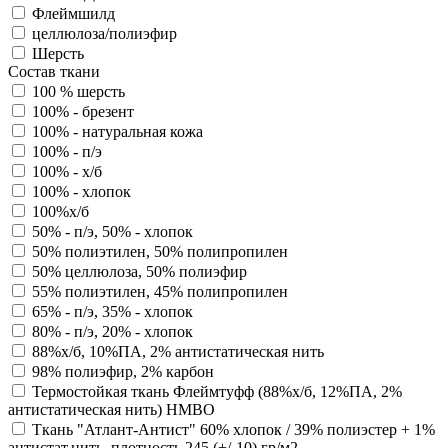
Флеймшилд
целлюлоза/полиэфир
Шерсть
Состав ткани
100 % шерсть
100% - брезент
100% - натуральная кожа
100% - п/э
100% - х/б
100% - хлопок
100%х/б
50% - п/э, 50% - хлопок
50% полиэтилен, 50% полипропилен
50% целлюлоза, 50% полиэфир
55% полиэтилен, 45% полипропилен
65% - п/э, 35% - хлопок
80% - п/э, 20% - хлопок
88%х/б, 10%ПА, 2% антистатическая нить
98% полиэфир, 2% карбон
Термостойкая ткань Флеймтуфф (88%х/б, 12%ПА, 2%
антистатическая нить) НМВО
Ткань "Атлант-Антист" 60% хлопок / 39% полиэстер + 1%
антистат.нить, плотность 245 (+/-10) гр/м2