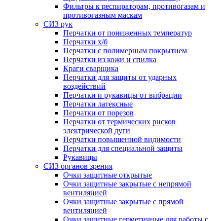
Фильтры к респираторам, противогазам и
противогазным маскам
СИЗ рук
Перчатки от пониженных температур
Перчатки х/б
Перчатки с полимерным покрытием
Перчатки из кожи и спилка
Краги сварщика
Перчатки для защиты от ударных
воздействий
Перчатки и рукавицы от вибрации
Перчатки латексные
Перчатки от порезов
Перчатки от термических рисков
электрической дуги
Перчатки повышенной видимости
Перчатки для специальной защиты
Рукавицы
СИЗ органов зрения
Очки защитные открытые
Очки защитные закрытые с непрямой
вентиляцией
Очки защитные закрытые с прямой
вентиляцией
Очки защитные герметичные для работы с