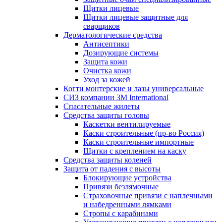
Щитки лицевые
Щитки лицевые защитные для
сварщиков
Дерматологические средства
Антисептики
Дозирующие системы
Защита кожи
Очистка кожи
Уход за кожей
Когти монтерские и лазы универсальные
СИЗ компании 3М International
Спасательные жилеты
Средства защиты головы
Каскетки вентилируемые
Каски строительные (пр-во Россия)
Каски строительные импортные
Щитки с креплением на каску
Средства защиты коленей
Защита от падения с высоты
Блокирующие устройства
Привязи безлямочные
Страховочные привязи с наплечными
и набедренными лямками
Стропы с карабинами