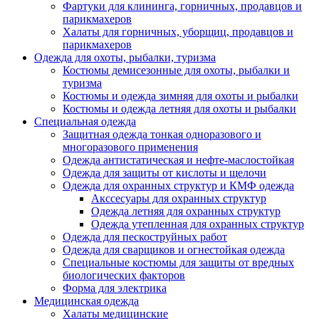
Фартуки для клининга, горничных, продавцов и
парикмахеров
Халаты для горничных, уборщиц, продавцов и
парикмахеров
Одежда для охоты, рыбалки, туризма
Костюмы демисезонные для охоты, рыбалки и
туризма
Костюмы и одежда зимняя для охоты и рыбалки
Костюмы и одежда летняя для охоты и рыбалки
Специальная одежда
Защитная одежда тонкая одноразового и
многоразового применения
Одежда антистатическая и нефте-маслостойкая
Одежда для защиты от кислоты и щелочи
Одежда для охранных структур и КМФ одежда
Акссесуары для охранных структур
Одежда летняя для охранных структур
Одежда утепленная для охранных структур
Одежда для пескоструйных работ
Одежда для сварщиков и огнестойкая одежда
Специальные костюмы для защиты от вредных
биологических факторов
Форма для электрика
Медицинская одежда
Халаты медицинские