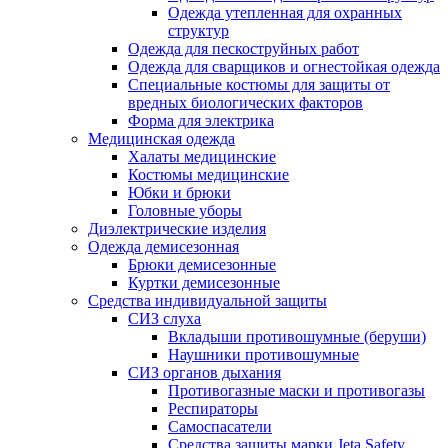
Одежда утепленная для охранных
структур
Одежда для пескоструйных работ
Одежда для сварщиков и огнестойкая одежда
Специальные костюмы для защиты от
вредных биологических факторов
Форма для электрика
Медицинская одежда
Халаты медицинские
Костюмы медицинские
Юбки и брюки
Головные уборы
Диэлектрические изделия
Одежда демисезонная
Брюки демисезонные
Куртки демисезонные
Средства индивидуальной защиты
СИЗ слуха
Вкладыши противошумные (беруши)
Наушники противошумные
СИЗ органов дыхания
Противогазные маски и противогазы
Респираторы
Самоспасатели
Средства защиты марки Jeta Safety