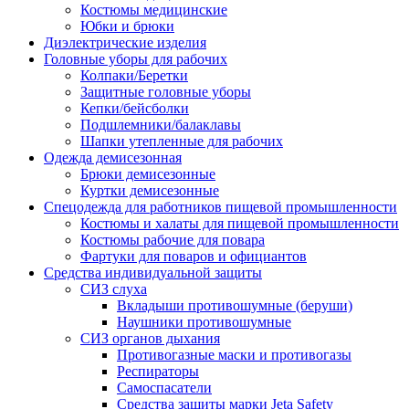
Костюмы медицинские
Юбки и брюки
Диэлектрические изделия
Головные уборы для рабочих
Колпаки/Беретки
Защитные головные уборы
Кепки/бейсболки
Подшлемники/балаклавы
Шапки утепленные для рабочих
Одежда демисезонная
Брюки демисезонные
Куртки демисезонные
Спецодежда для работников пищевой промышленности
Костюмы и халаты для пищевой промышленности
Костюмы рабочие для повара
Фартуки для поваров и официантов
Средства индивидуальной защиты
СИЗ слуха
Вкладыши противошумные (беруши)
Наушники противошумные
СИЗ органов дыхания
Противогазные маски и противогазы
Респираторы
Самоспасатели
Средства защиты марки Jeta Safety