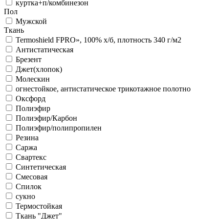
куртка+п/комбинезон
Пол
Мужской
Ткань
Termoshield FPRО», 100% х/б, плотность 340 г/м2
Антистатическая
Брезент
Джет(хлопок)
Молескин
огнестойкое, антистатическое трикотажное полотно
Оксфорд
Полиэфир
Полиэфир/Карбон
Полиэфир/полипропилен
Резина
Саржа
Свартекс
Синтетическая
Смесовая
Спилок
сукно
Термостойкая
Ткань "Джет"