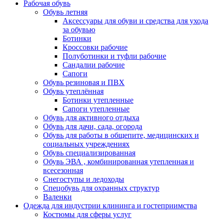
Рабочая обувь
Обувь летняя
Аксессуары для обуви и средства для ухода
за обувью
Ботинки
Кроссовки рабочие
Полуботинки и туфли рабочие
Сандалии рабочие
Сапоги
Обувь резиновая и ПВХ
Обувь утеплённая
Ботинки утепленные
Сапоги утепленные
Обувь для активного отдыха
Обувь для дачи, сада, огорода
Обувь для работы в общепите, медицинских и
социальных учреждениях
Обувь специализированная
Обувь ЭВА , комбинированная утепленная и
всесезонная
Снегоступы и ледоходы
Спецобувь для охранных структур
Валенки
Одежда для индустрии клининга и гостеприимства
Костюмы для сферы услуг