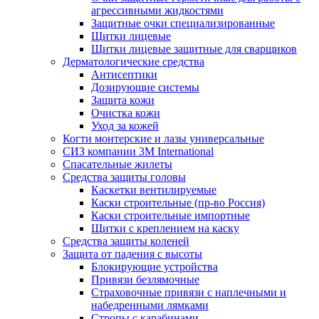
агрессивными жидкостями
Защитные очки специализированные
Щитки лицевые
Щитки лицевые защитные для сварщиков
Дерматологические средства
Антисептики
Дозирующие системы
Защита кожи
Очистка кожи
Уход за кожей
Когти монтерские и лазы универсальные
СИЗ компании 3М International
Спасательные жилеты
Средства защиты головы
Каскетки вентилируемые
Каски строительные (пр-во Россия)
Каски строительные импортные
Щитки с креплением на каску
Средства защиты коленей
Защита от падения с высоты
Блокирующие устройства
Привязи безлямочные
Страховочные привязи с наплечными и
набедренными лямками
Стропы с карабинами