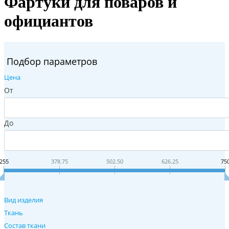
Фартуки для поваров и
официантов
Подбор параметров
Цена
От
До
255
378.75
502.50
626.25
75
Вид изделия
Ткань
Состав ткани