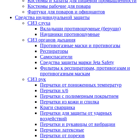
Костюмы и халаты для пищевой промышленности
Костюмы рабочие для повара
Фартуки для поваров и официантов
Средства индивидуальной защиты
СИЗ слуха
Вкладыши противошумные (беруши)
Наушники противошумные
СИЗ органов дыхания
Противогазные маски и противогазы
Респираторы
Самоспасатели
Средства защиты марки Jeta Safety
Фильтры к респираторам, противогазам и
противогазным маскам
СИЗ рук
Перчатки от пониженных температур
Перчатки х/б
Перчатки с полимерным покрытием
Перчатки из кожи и спилка
Краги сварщика
Перчатки для защиты от ударных
воздействий
Перчатки и рукавицы от вибрации
Перчатки латексные
Перчатки от порезов