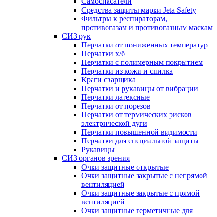
Самоспасатели
Средства защиты марки Jeta Safety
Фильтры к респираторам,
противогазам и противогазным маскам
СИЗ рук
Перчатки от пониженных температур
Перчатки х/б
Перчатки с полимерным покрытием
Перчатки из кожи и спилка
Краги сварщика
Перчатки и рукавицы от вибрации
Перчатки латексные
Перчатки от порезов
Перчатки от термических рисков
электрической дуги
Перчатки повышенной видимости
Перчатки для специальной защиты
Рукавицы
СИЗ органов зрения
Очки защитные открытые
Очки защитные закрытые с непрямой
вентиляцией
Очки защитные закрытые с прямой
вентиляцией
Очки защитные герметичные для