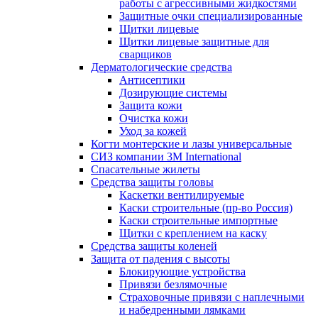
работы с агрессивными жидкостями
Защитные очки специализированные
Щитки лицевые
Щитки лицевые защитные для
сварщиков
Дерматологические средства
Антисептики
Дозирующие системы
Защита кожи
Очистка кожи
Уход за кожей
Когти монтерские и лазы универсальные
СИЗ компании 3М International
Спасательные жилеты
Средства защиты головы
Каскетки вентилируемые
Каски строительные (пр-во Россия)
Каски строительные импортные
Щитки с креплением на каску
Средства защиты коленей
Защита от падения с высоты
Блокирующие устройства
Привязи безлямочные
Страховочные привязи с наплечными
и набедренными лямками