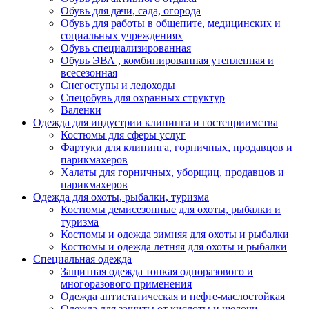
Обувь для дачи, сада, огорода
Обувь для работы в общепите, медицинских и
социальных учреждениях
Обувь специализированная
Обувь ЭВА , комбинированная утепленная и
всесезонная
Снегоступы и ледоходы
Спецобувь для охранных структур
Валенки
Одежда для индустрии клининга и гостеприимства
Костюмы для сферы услуг
Фартуки для клининга, горничных, продавцов и
парикмахеров
Халаты для горничных, уборщиц, продавцов и
парикмахеров
Одежда для охоты, рыбалки, туризма
Костюмы демисезонные для охоты, рыбалки и
туризма
Костюмы и одежда зимняя для охоты и рыбалки
Костюмы и одежда летняя для охоты и рыбалки
Специальная одежда
Защитная одежда тонкая одноразового и
многоразового применения
Одежда антистатическая и нефте-маслостойкая
Одежда для защиты от кислоты и щелочи