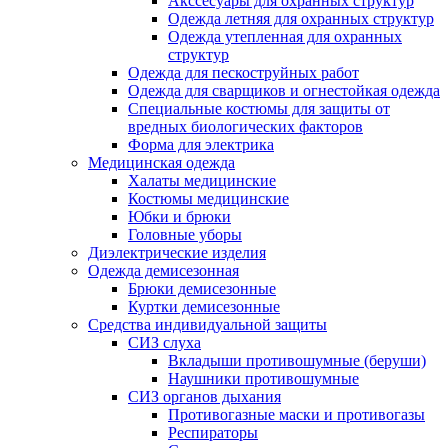
Акссесуары для охранных структур
Одежда летняя для охранных структур
Одежда утепленная для охранных
структур
Одежда для пескоструйных работ
Одежда для сварщиков и огнестойкая одежда
Специальные костюмы для защиты от
вредных биологических факторов
Форма для электрика
Медицинская одежда
Халаты медицинские
Костюмы медицинские
Юбки и брюки
Головные уборы
Диэлектрические изделия
Одежда демисезонная
Брюки демисезонные
Куртки демисезонные
Средства индивидуальной защиты
СИЗ слуха
Вкладыши противошумные (беруши)
Наушники противошумные
СИЗ органов дыхания
Противогазные маски и противогазы
Респираторы