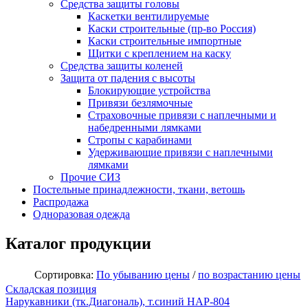
Средства защиты головы
Каскетки вентилируемые
Каски строительные (пр-во Россия)
Каски строительные импортные
Щитки с креплением на каску
Средства защиты коленей
Защита от падения с высоты
Блокирующие устройства
Привязи безлямочные
Страховочные привязи с наплечными и
набедренными лямками
Стропы с карабинами
Удерживающие привязи с наплечными
лямками
Прочие СИЗ
Постельные принадлежности, ткани, ветошь
Распродажа
Одноразовая одежда
Каталог продукции
Сортировка:
По убыванию цены
/
по возрастанию цены
Складская позиция
Нарукавники (тк.Диагональ), т.синий НАР-804