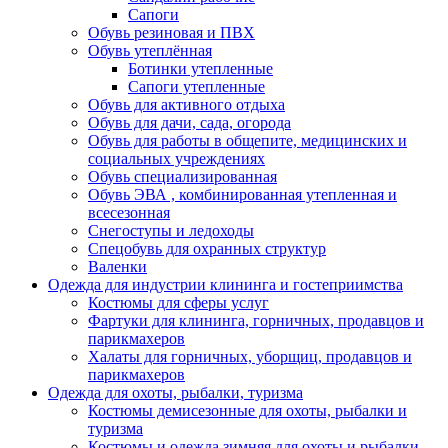
Сапоги
Обувь резиновая и ПВХ
Обувь утеплённая
Ботинки утепленные
Сапоги утепленные
Обувь для активного отдыха
Обувь для дачи, сада, огорода
Обувь для работы в общепите, медицинских и
социальных учреждениях
Обувь специализированная
Обувь ЭВА , комбинированная утепленная и
всесезонная
Снегоступы и ледоходы
Спецобувь для охранных структур
Валенки
Одежда для индустрии клининга и гостеприимства
Костюмы для сферы услуг
Фартуки для клининга, горничных, продавцов и
парикмахеров
Халаты для горничных, уборщиц, продавцов и
парикмахеров
Одежда для охоты, рыбалки, туризма
Костюмы демисезонные для охоты, рыбалки и
туризма
Костюмы и одежда зимняя для охоты и рыбалки