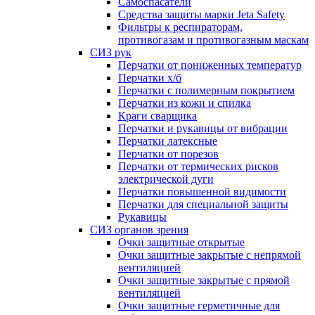
Самоспасатели
Средства защиты марки Jeta Safety
Фильтры к респираторам,
противогазам и противогазным маскам
СИЗ рук
Перчатки от пониженных температур
Перчатки х/б
Перчатки с полимерным покрытием
Перчатки из кожи и спилка
Краги сварщика
Перчатки и рукавицы от вибрации
Перчатки латексные
Перчатки от порезов
Перчатки от термических рисков
электрической дуги
Перчатки повышенной видимости
Перчатки для специальной защиты
Рукавицы
СИЗ органов зрения
Очки защитные открытые
Очки защитные закрытые с непрямой
вентиляцией
Очки защитные закрытые с прямой
вентиляцией
Очки защитные герметичные для