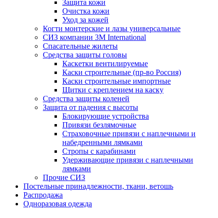
Защита кожи
Очистка кожи
Уход за кожей
Когти монтерские и лазы универсальные
СИЗ компании 3М International
Спасательные жилеты
Средства защиты головы
Каскетки вентилируемые
Каски строительные (пр-во Россия)
Каски строительные импортные
Щитки с креплением на каску
Средства защиты коленей
Защита от падения с высоты
Блокирующие устройства
Привязи безлямочные
Страховочные привязи с наплечными и
набедренными лямками
Стропы с карабинами
Удерживающие привязи с наплечными
лямками
Прочие СИЗ
Постельные принадлежности, ткани, ветошь
Распродажа
Одноразовая одежда