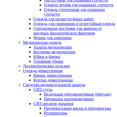
Акссесуары для охранных структур
Одежда летняя для охранных структур
Одежда утепленная для охранных
структур
Одежда для пескоструйных работ
Одежда для сварщиков и огнестойкая одежда
Специальные костюмы для защиты от
вредных биологических факторов
Форма для электрика
Медицинская одежда
Халаты медицинские
Костюмы медицинские
Юбки и брюки
Головные уборы
Диэлектрические изделия
Одежда демисезонная
Брюки демисезонные
Куртки демисезонные
Средства индивидуальной защиты
СИЗ слуха
Вкладыши противошумные (беруши)
Наушники противошумные
СИЗ органов дыхания
Противогазные маски и противогазы
Респираторы