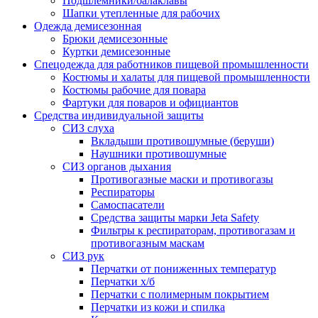
Подшлемники/балаклавы
Шапки утепленные для рабочих
Одежда демисезонная
Брюки демисезонные
Куртки демисезонные
Спецодежда для работников пищевой промышленности
Костюмы и халаты для пищевой промышленности
Костюмы рабочие для повара
Фартуки для поваров и официантов
Средства индивидуальной защиты
СИЗ слуха
Вкладыши противошумные (беруши)
Наушники противошумные
СИЗ органов дыхания
Противогазные маски и противогазы
Респираторы
Самоспасатели
Средства защиты марки Jeta Safety
Фильтры к респираторам, противогазам и
противогазным маскам
СИЗ рук
Перчатки от пониженных температур
Перчатки х/б
Перчатки с полимерным покрытием
Перчатки из кожи и спилка