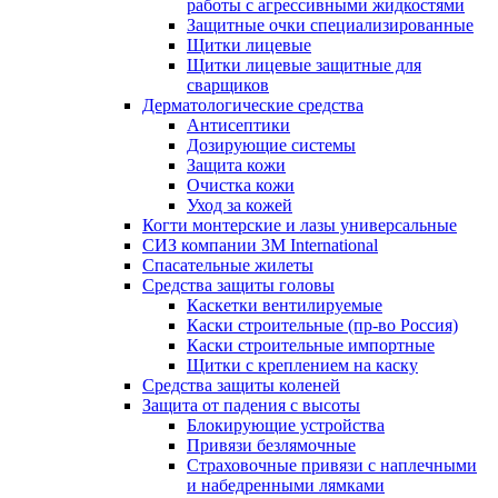
работы с агрессивными жидкостями
Защитные очки специализированные
Щитки лицевые
Щитки лицевые защитные для
сварщиков
Дерматологические средства
Антисептики
Дозирующие системы
Защита кожи
Очистка кожи
Уход за кожей
Когти монтерские и лазы универсальные
СИЗ компании 3М International
Спасательные жилеты
Средства защиты головы
Каскетки вентилируемые
Каски строительные (пр-во Россия)
Каски строительные импортные
Щитки с креплением на каску
Средства защиты коленей
Защита от падения с высоты
Блокирующие устройства
Привязи безлямочные
Страховочные привязи с наплечными
и набедренными лямками