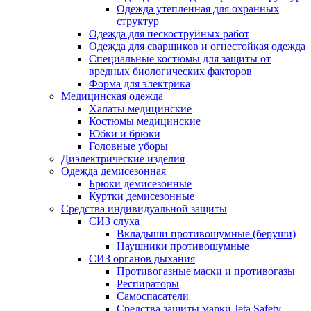
Одежда утепленная для охранных
структур
Одежда для пескоструйных работ
Одежда для сварщиков и огнестойкая одежда
Специальные костюмы для защиты от
вредных биологических факторов
Форма для электрика
Медицинская одежда
Халаты медицинские
Костюмы медицинские
Юбки и брюки
Головные уборы
Диэлектрические изделия
Одежда демисезонная
Брюки демисезонные
Куртки демисезонные
Средства индивидуальной защиты
СИЗ слуха
Вкладыши противошумные (беруши)
Наушники противошумные
СИЗ органов дыхания
Противогазные маски и противогазы
Респираторы
Самоспасатели
Средства защиты марки Jeta Safety