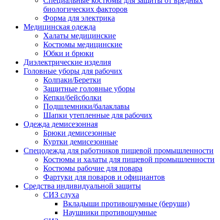
Специальные костюмы для защиты от вредных
биологических факторов
Форма для электрика
Медицинская одежда
Халаты медицинские
Костюмы медицинские
Юбки и брюки
Диэлектрические изделия
Головные уборы для рабочих
Колпаки/Беретки
Защитные головные уборы
Кепки/бейсболки
Подшлемники/балаклавы
Шапки утепленные для рабочих
Одежда демисезонная
Брюки демисезонные
Куртки демисезонные
Спецодежда для работников пищевой промышленности
Костюмы и халаты для пищевой промышленности
Костюмы рабочие для повара
Фартуки для поваров и официантов
Средства индивидуальной защиты
СИЗ слуха
Вкладыши противошумные (беруши)
Наушники противошумные