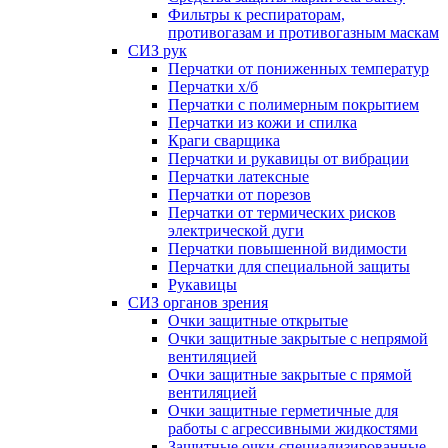
Фильтры к респираторам,
противогазам и противогазным маскам
СИЗ рук
Перчатки от пониженных температур
Перчатки х/б
Перчатки с полимерным покрытием
Перчатки из кожи и спилка
Краги сварщика
Перчатки и рукавицы от вибрации
Перчатки латексные
Перчатки от порезов
Перчатки от термических рисков
электрической дуги
Перчатки повышенной видимости
Перчатки для специальной защиты
Рукавицы
СИЗ органов зрения
Очки защитные открытые
Очки защитные закрытые с непрямой
вентиляцией
Очки защитные закрытые с прямой
вентиляцией
Очки защитные герметичные для
работы с агрессивными жидкостями
Защитные очки специализированные