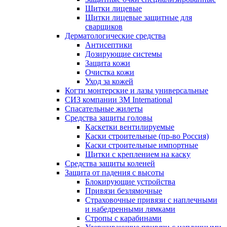
Щитки лицевые
Щитки лицевые защитные для
сварщиков
Дерматологические средства
Антисептики
Дозирующие системы
Защита кожи
Очистка кожи
Уход за кожей
Когти монтерские и лазы универсальные
СИЗ компании 3М International
Спасательные жилеты
Средства защиты головы
Каскетки вентилируемые
Каски строительные (пр-во Россия)
Каски строительные импортные
Щитки с креплением на каску
Средства защиты коленей
Защита от падения с высоты
Блокирующие устройства
Привязи безлямочные
Страховочные привязи с наплечными
и набедренными лямками
Стропы с карабинами