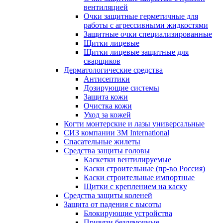
вентиляцией
Очки защитные герметичные для
работы с агрессивными жидкостями
Защитные очки специализированные
Щитки лицевые
Щитки лицевые защитные для
сварщиков
Дерматологические средства
Антисептики
Дозирующие системы
Защита кожи
Очистка кожи
Уход за кожей
Когти монтерские и лазы универсальные
СИЗ компании 3М International
Спасательные жилеты
Средства защиты головы
Каскетки вентилируемые
Каски строительные (пр-во Россия)
Каски строительные импортные
Щитки с креплением на каску
Средства защиты коленей
Защита от падения с высоты
Блокирующие устройства
Привязи безлямочные