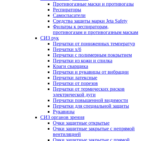
Противогазные маски и противогазы
Респираторы
Самоспасатели
Средства защиты марки Jeta Safety
Фильтры к респираторам,
противогазам и противогазным маскам
СИЗ рук
Перчатки от пониженных температур
Перчатки х/б
Перчатки с полимерным покрытием
Перчатки из кожи и спилка
Краги сварщика
Перчатки и рукавицы от вибрации
Перчатки латексные
Перчатки от порезов
Перчатки от термических рисков
электрической дуги
Перчатки повышенной видимости
Перчатки для специальной защиты
Рукавицы
СИЗ органов зрения
Очки защитные открытые
Очки защитные закрытые с непрямой
вентиляцией
Очки защитные закрытые с прямой