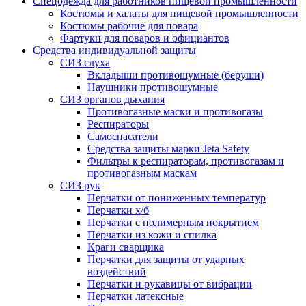
Спецодежда для работников пищевой промышленности
Костюмы и халаты для пищевой промышленности
Костюмы рабочие для повара
Фартуки для поваров и официантов
Средства индивидуальной защиты
СИЗ слуха
Вкладыши противошумные (беруши)
Наушники противошумные
СИЗ органов дыхания
Противогазные маски и противогазы
Респираторы
Самоспасатели
Средства защиты марки Jeta Safety
Фильтры к респираторам, противогазам и
противогазным маскам
СИЗ рук
Перчатки от пониженных температур
Перчатки х/б
Перчатки с полимерным покрытием
Перчатки из кожи и спилка
Краги сварщика
Перчатки для защиты от ударных
воздействий
Перчатки и рукавицы от вибрации
Перчатки латексные