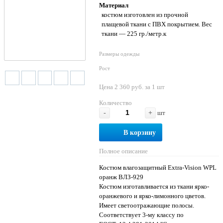
Материал
костюм изготовлен из прочной
плащевой ткани с ПВХ покрытием. Вес
ткани — 225 гр./метр.к
Размеры одежды
Рост
Цена 2 360 руб. за 1 шт
Количество
-
+
шт
В корзину
Полное описание
Костюм влагозащитный Extra-Vision WPL
оранж ВЛЗ-929
Костюм изготавливается из ткани ярко-
оранжевого и ярко-лимонного цветов.
Имеет светоотражающие полосы.
Соответствует 3-му классу по