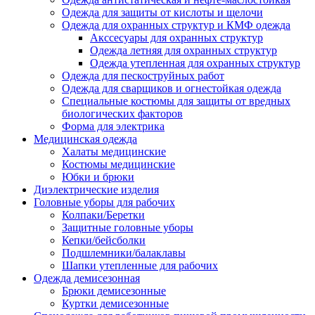
Одежда для защиты от кислоты и щелочи
Одежда для охранных структур и КМФ одежда
Акссесуары для охранных структур
Одежда летняя для охранных структур
Одежда утепленная для охранных структур
Одежда для пескоструйных работ
Одежда для сварщиков и огнестойкая одежда
Специальные костюмы для защиты от вредных
биологических факторов
Форма для электрика
Медицинская одежда
Халаты медицинские
Костюмы медицинские
Юбки и брюки
Диэлектрические изделия
Головные уборы для рабочих
Колпаки/Беретки
Защитные головные уборы
Кепки/бейсболки
Подшлемники/балаклавы
Шапки утепленные для рабочих
Одежда демисезонная
Брюки демисезонные
Куртки демисезонные