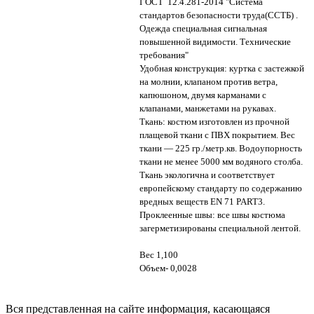
ГОСТ 12.4.281-2014 "Система
стандартов безопасности труда(ССТБ) .
Одежда специальная сигнальная
повышенной видимости. Технические
требования"
Удобная конструкция: куртка с застежкой
на молнии, клапаном против ветра,
капюшоном, двумя карманами с
клапанами, манжетами на рукавах.
Ткань: костюм изготовлен из прочной
плащевой ткани с ПВХ покрытием. Вес
ткани — 225 гр./метр.кв. Водоупорность
ткани не менее 5000 мм водяного столба.
Ткань экологична и соответствует
европейскому стандарту по содержанию
вредных веществ EN 71 PART3.
Проклеенные швы: все швы костюма
загерметизированы специальной лентой.
Вес 1,100
Объем- 0,0028
Вся представленная на сайте информация, касающаяся